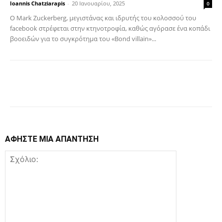
Ioannis Chatziarapis
-
20 Ιανουαρίου, 2025
0
Ο Mark Zuckerberg, μεγιστάνας και ιδρυτής του κολοσσού του
facebook στρέφεται στην κτηνοτροφία, καθώς αγόρασε ένα κοπάδι
βοοειδών για το συγκρότημα του «Bond villain»...
Facebook
Copy URL
ΑΦΗΣΤΕ ΜΙΑ ΑΠΑΝΤΗΣΗ