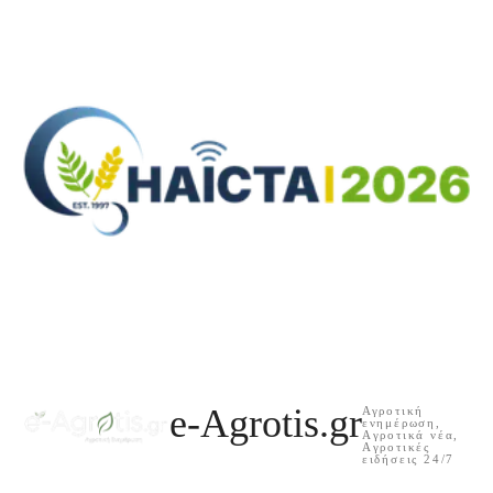
e-Agrotis.gr
Αγροτική
ενημέρωση,
Aγροτικά νέα,
Aγροτικές
ειδήσεις 24/7