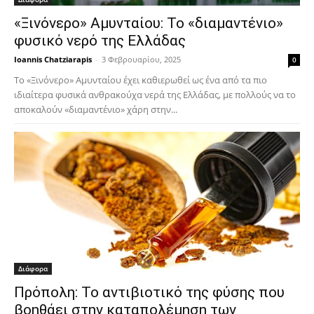
«Ξινόνερο» Αμυνταίου: Το «διαμαντένιο»
φυσικό νερό της Ελλάδας
Ioannis Chatziarapis
-
3 Φεβρουαρίου, 2025
0
Το «Ξινόνερο» Αμυνταίου έχει καθιερωθεί ως ένα από τα πιο
ιδιαίτερα φυσικά ανθρακούχα νερά της Ελλάδας, με πολλούς να το
αποκαλούν «διαμαντένιο» χάρη στην...
Διάφορα
Πρόπολη: Το αντιβιοτικό της φύσης που
βοηθάει στην καταπολέμηση των