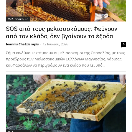
Μελισσοκομία
SOS από τους μελισσοκόμους: Φεύγουν
από τον κλάδο, δεν βγαίνουν τα έξοδα
Ioannis Chatziarapis
-
12 Ιουλίου, 2026
0
Σήμα κινδύνου εκπέμπουν οι μελισσοκόμοι της Θεσσαλίας, με τους
προέδρους των Μελισσοκομικών Συλλόγων Μαγνησίας, Λάρισας
και Φαρσάλων να περιγράφουν ένα κλάδο που ζει υπό...