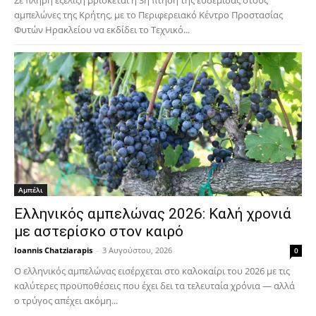
Σε πλήρη εξέλιξη βρίσκεται η 3η πτήση της ευδεμίδας στους
αμπελώνες της Κρήτης, με το Περιφερειακό Κέντρο Προστασίας
Φυτών Ηρακλείου να εκδίδει το Τεχνικό...
Αμπέλι
Ελληνικός αμπελώνας 2026: Καλή χρονιά
με αστερίσκο στον καιρό
Ioannis Chatziarapis
-
3 Αυγούστου, 2026
0
Ο ελληνικός αμπελώνας εισέρχεται στο καλοκαίρι του 2026 με τις
καλύτερες προϋποθέσεις που έχει δει τα τελευταία χρόνια — αλλά
ο τρύγος απέχει ακόμη...