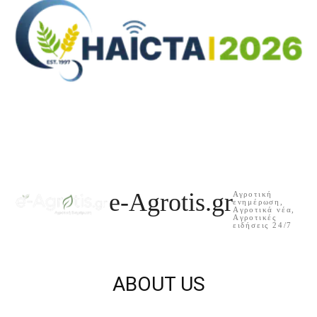
e-Agrotis.gr
Αγροτική
ενημέρωση,
Aγροτικά νέα,
Aγροτικές
ειδήσεις 24/7
ABOUT US