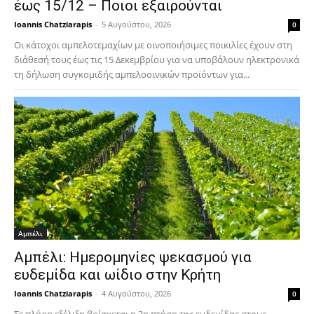
έως 15/12 – Ποιοι εξαιρούνται
Ioannis Chatziarapis
-
5 Αυγούστου, 2026
0
Οι κάτοχοι αμπελοτεμαχίων με οινοποιήσιμες ποικιλίες έχουν στη
διάθεσή τους έως τις 15 Δεκεμβρίου για να υποβάλουν ηλεκτρονικά
τη δήλωση συγκομιδής αμπελοοινικών προϊόντων για...
Αμπέλι
Αμπέλι: Ημερομηνίες ψεκασμού για
ευδεμίδα και ωίδιο στην Κρήτη
Ioannis Chatziarapis
-
4 Αυγούστου, 2026
0