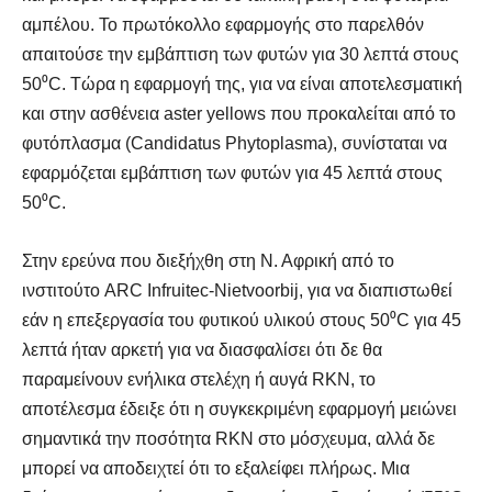
αμπέλου. Το πρωτόκολλο εφαρμογής στο παρελθόν
απαιτούσε την εμβάπτιση των φυτών για 30 λεπτά στους
50⁰C. Τώρα η εφαρμογή της, για να είναι αποτελεσματική
και στην ασθένεια aster yellows που προκαλείται από το
φυτόπλασμα (Candidatus Phytoplasma), συνίσταται να
εφαρμόζεται εμβάπτιση των φυτών για 45 λεπτά στους
50⁰C.
Στην ερεύνα που διεξήχθη στη Ν. Αφρική από το
ινστιτούτο ARC Infruitec-Nietvoorbij, για να διαπιστωθεί
εάν η επεξεργασία του φυτικού υλικού στους 50⁰C για 45
λεπτά ήταν αρκετή για να διασφαλίσει ότι δε θα
παραμείνουν ενήλικα στελέχη ή αυγά RKN, το
αποτέλεσμα έδειξε ότι η συγκεκριμένη εφαρμογή μειώνει
σημαντικά την ποσότητα RKN στο μόσχευμα, αλλά δε
μπορεί να αποδειχτεί ότι το εξαλείφει πλήρως. Μια