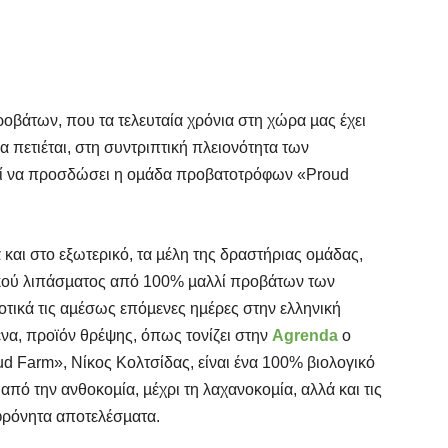
ροβάτων, που τα τελευταία χρόνια στη χώρα µας έχει
α πετιέται, στη συντριπτική πλειονότητα των
ρεί να προσδώσει η οµάδα προβατοτρόφων «Proud
και στο εξωτερικό, τα µέλη της δραστήριας οµάδας,
κού λιπάσµατος από 100% µαλλί προβάτων των
οτικά τις αµέσως επόµενες ηµέρες στην ελληνική
ένα, προϊόν θρέψης, όπως τονίζει στην
Agrenda
ο
d Farm», Νίκος Κολτσίδας, είναι ένα 100% βιολογικό
από την ανθοκοµία, µέχρι τη λαχανοκοµία, αλλά και τις
αφρόνητα αποτελέσµατα.