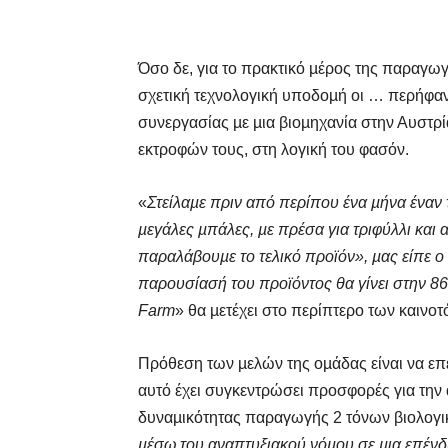
Όσο δε, για το πρακτικό µέρος της παραγωγ
σχετική τεχνολογική υποδοµή οι … περήφα
συνεργασίας µε µια βιοµηχανία στην Αυστρί
εκτροφών τους, στη λογική του φασόν.
«
Στείλαµε πριν από περίπου ένα µήνα έναν
µεγάλες µπάλες, µε πρέσα για τριφύλλι και 
παραλάβουµε το τελικό προϊόν», µας είπε 
παρουσίασή του προϊόντος θα γίνει στην 8
Farm
» θα µετέχει στο περίπτερο των καινο
Πρόθεση των µελών της οµάδας είναι να επ
αυτό έχει συγκεντρώσει προσφορές για τη
δυναµικότητας παραγωγής 2 τόνων βιολογικ
µέσω του αναπτυξιακού νόµου σε µια επένδυ