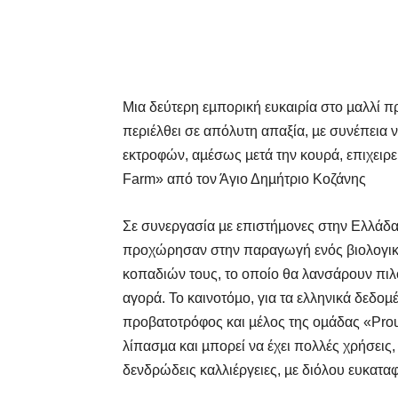
Μια δεύτερη εµπορική ευκαιρία στο µαλλί π
περιέλθει σε απόλυτη απαξία, µε συνέπεια ν
εκτροφών, αµέσως µετά την κουρά, επιχει
Farm» από τον Άγιο Δηµήτριο Κοζάνης
Σε συνεργασία µε επιστήµονες στην Ελλάδα 
προχώρησαν στην παραγωγή ενός βιολογι
κοπαδιών τους, το οποίο θα λανσάρουν πιλ
αγορά. Το καινοτόµο, για τα ελληνικά δεδοµ
προβατοτρόφος και µέλος της οµάδας «Prou
λίπασµα και µπορεί να έχει πολλές χρήσεις, 
δενδρώδεις καλλιέργειες, µε διόλου ευκατ