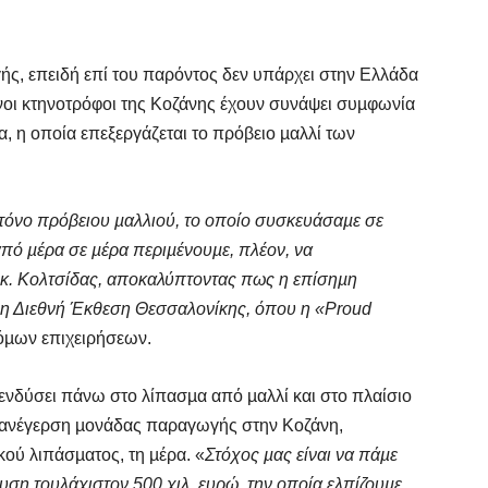
ής, επειδή επί του παρόντος δεν υπάρχει στην Ελλάδα
νοι κτηνοτρόφοι της Κοζάνης έχουν συνάψει συµφωνία
α, η οποία επεξεργάζεται το πρόβειο µαλλί των
 τόνο πρόβειου µαλλιού, το οποίο συσκευάσαµε σε
από µέρα σε µέρα περιµένουµε, πλέον, να
ο κ. Κολτσίδας, αποκαλύπτοντας πως η επίσηµη
6η Διεθνή Έκθεση Θεσσαλονίκης, όπου η «Proud
τόµων επιχειρήσεων.
ενδύσει πάνω στο λίπασµα από µαλλί και στο πλαίσιο
ν ανέγερση µονάδας παραγωγής στην Κοζάνη,
ού λιπάσµατος, τη µέρα. «
Στόχος µας είναι να πάµε
ση τουλάχιστον 500 χιλ. ευρώ, την οποία ελπίζουµε