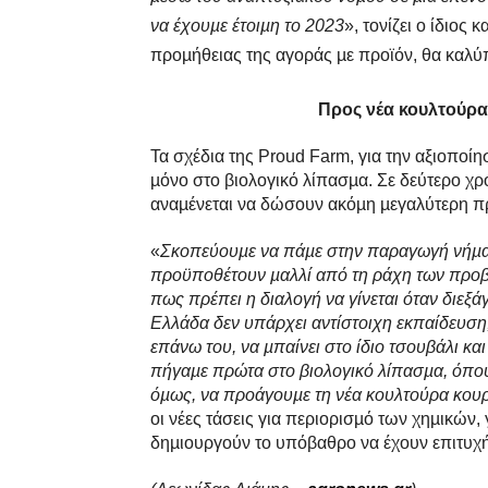
να έχουµε έτοιµη το 2023
», τονίζει ο ίδιος
προµήθειας της αγοράς µε προϊόν, θα καλύπ
Προς νέα κουλτούρα 
Τα σχέδια της Proud Farm, για την αξιοποί
µόνο στο βιολογικό λίπασµα. Σε δεύτερο χρό
αναµένεται να δώσουν ακόµη µεγαλύτερη πρ
«
Σκοπεύουµε να πάµε στην παραγωγή νήµατο
προϋποθέτουν µαλλί από τη ράχη των προβάτ
πως πρέπει η διαλογή να γίνεται όταν διεξάγ
Ελλάδα δεν υπάρχει αντίστοιχη εκπαίδευση, 
επάνω του, να µπαίνει στο ίδιο τσουβάλι και
πήγαµε πρώτα στο βιολογικό λίπασµα, όπου
όµως, να προάγουµε τη νέα κουλτούρα κου
οι νέες τάσεις για περιορισµό των χηµικών, 
δηµιουργούν το υπόβαθρο να έχουν επιτυχή