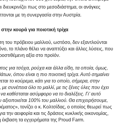
 και διευκρινίζει πως στο µεσοδιάστηµα, οι ανάγκες
τονται µε τη συνεργασία στην Αυστρία.
στην κουρά για ποιοτική τρίχα
ηση του πρόβειου µαλλιού, ωστόσο, δεν εξαντλούνται
νο, το πλάνο θέλει να αναπτύξει και άλλες λύσεις, που
οστιθέµενη αξία στο προϊόν.
ς για τσόχα, ρούχα και άλλα είδη, τα οποία, όµως,
ων, όπου είναι η πιο ποιοτική τρίχα. Αυτό σηµαίνει
εται το κούρεµα, κάτι για το οποίο, σήµερα, στην
µε συνέπεια όλο το µαλλί, µε τις ξένες ύλες που έχει
 να καθίσταται ασύµφορο να το διαλέξεις. Γι’ αυτό
 αξιοποιείται 100% του µαλλιού. Θα επιχειρήσουµε,
ρέµατος
», τονίζει ο κ. Κολτσίδας, ο οποίος θεωρεί πως
για την αειφορία και τις δράσεις κυκλικής οικονοµίας,
 έκβαση τα εγχειρήµατα της Proud Farm.