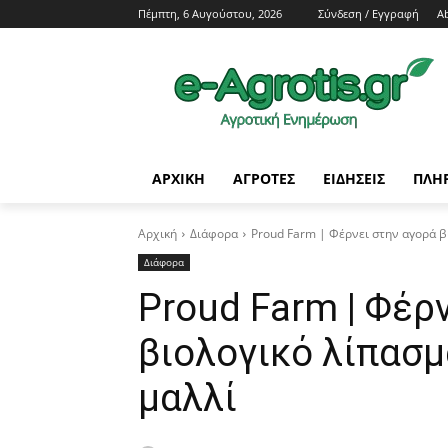
Πέμπτη, 6 Αυγούστου, 2026
Σύνδεση / Εγγραφή
A
ΑΡΧΙΚΗ
AΓΡΟΤΕΣ
ΕΙΔΗΣΕΙΣ
ΠΛΗ
Αρχική
Διάφορα
Proud Farm | Φέρνει στην αγορά β
Διάφορα
Proud Farm | Φέρ
βιολογικό λίπασ
μαλλί