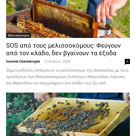
Μελισσοκομία
SOS από τους μελισσοκόμους: Φεύγουν
από τον κλάδο, δεν βγαίνουν τα έξοδα
Ioannis Chatziarapis
-
12 Ιουλίου, 2026
0
Σήμα κινδύνου εκπέμπουν οι μελισσοκόμοι της Θεσσαλίας, με τους
προέδρους των Μελισσοκομικών Συλλόγων Μαγνησίας, Λάρισας
και Φαρσάλων να περιγράφουν ένα κλάδο που ζει υπό...