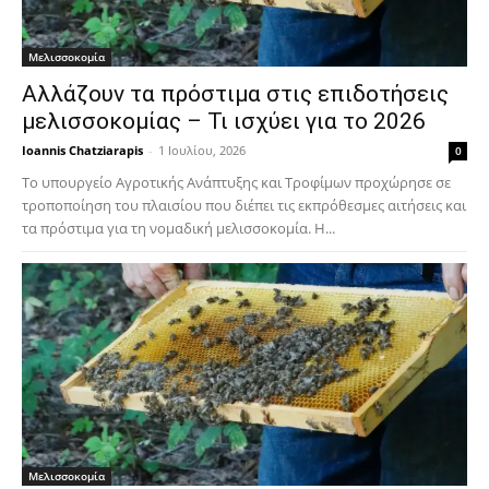
Μελισσοκομία
Αλλάζουν τα πρόστιμα στις επιδοτήσεις
μελισσοκομίας – Τι ισχύει για το 2026
Ioannis Chatziarapis
-
1 Ιουλίου, 2026
0
Το υπουργείο Αγροτικής Ανάπτυξης και Τροφίμων προχώρησε σε
τροποποίηση του πλαισίου που διέπει τις εκπρόθεσμες αιτήσεις και
τα πρόστιμα για τη νομαδική μελισσοκομία. Η...
Μελισσοκομία