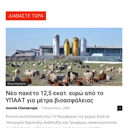
ΔΙΑΒΑΣΤΕ ΤΩΡΑ
Κτηνοτροφία
Νέο πακέτο 12,5 εκατ. ευρώ από το
ΥΠΑΑΤ για μέτρα βιοασφάλειας
Ioannis Chatziarapis
-
7 Αυγούστου, 2026
0
Έντονη κινητοποίηση στις 13 Περιφέρειες της χώρας ζητά το
Υπουργείο Αγροτικής Ανάπτυξης και Τροφίμων, ανακοινώνοντας