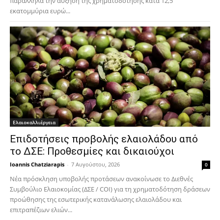
παράλληλα την αύξηση της χρηματοδότησης κατά 12,5
εκατομμύρια ευρώ...
Ελαιοκαλλιέργεια
Επιδοτήσεις προβολής ελαιολάδου από
το ΔΣΕ: Προθεσμίες και δικαιούχοι
Ioannis Chatziarapis
-
7 Αυγούστου, 2026
0
Νέα πρόσκληση υποβολής προτάσεων ανακοίνωσε το Διεθνές
Συμβούλιο Ελαιοκομίας (ΔΣΕ / COI) για τη χρηματοδότηση δράσεων
προώθησης της εσωτερικής κατανάλωσης ελαιολάδου και
επιτραπέζιων ελιών...