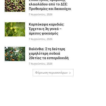
ελαιολάδου από το ΔΣΕ:
Προθεσμίες και δικαιούχοι
7 Αυγούστου, 2026
Καρπόκαψα καρυδιάς:
Έρχεται η 3η γενεά –
άμεσος ψεκασμός
7 Αυγούστου, 2026
Βαλένθια: Στη δεύτερη
χαμηλότερη σοδειά
20ετίας τα εσπεριδοειδή
7 Αυγούστου, 2026
Φόρτωση περισσοτέρων