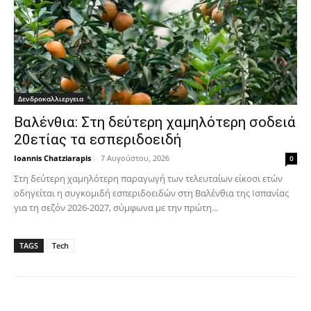
Δενδροκαλλιεργεια
Βαλένθια: Στη δεύτερη χαμηλότερη σοδειά
20ετίας τα εσπεριδοειδή
Ioannis Chatziarapis
-
7 Αυγούστου, 2026
0
Στη δεύτερη χαμηλότερη παραγωγή των τελευταίων είκοσι ετών
οδηγείται η συγκομιδή εσπεριδοειδών στη Βαλένθια της Ισπανίας
για τη σεζόν 2026-2027, σύμφωνα με την πρώτη...
TAGS
Tech