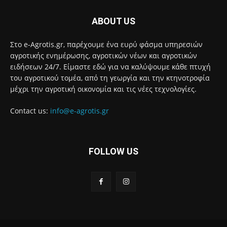
ABOUT US
Στο e-Agrotis.gr, παρέχουμε ένα ευρύ φάσμα υπηρεσιών
αγροτικής ενημέρωσης, αγροτικών νέων και αγροτικών
ειδήσεων 24/7. Είμαστε εδώ για να καλύψουμε κάθε πτυχή
του αγροτικού τομέα, από τη γεωργία και την κτηνοτροφία
μέχρι την αγροτική οικονομία και τις νέες τεχνολογίες.
Contact us:
info@e-agrotis.gr
FOLLOW US