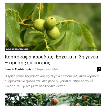
Δενδροκαλλιεργεια
Καρπόκαψα καρυδιάς: Έρχεται η 3η γενεά
– άμεσος ψεκασμός
Ioannis Chatziarapis
-
7 Αυγούστου, 2026
0
Η τρίτη γενεά της καρπόκαψας (*Cydia pomonella*) στην καρυδιά
αναμένεται να εμφανιστεί στα μέσα Αυγούστου στην Κεντρική
Ελλάδα, σύμφωνα με το νέο τεχνικό δελτίο...