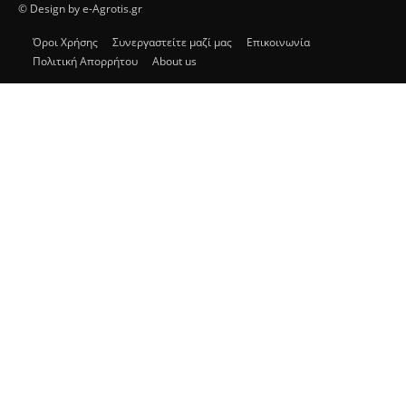
© Design by e-Agrotis.gr
Όροι Χρήσης
Συνεργαστείτε μαζί μας
Επικοινωνία
Πολιτική Απορρήτου
About us