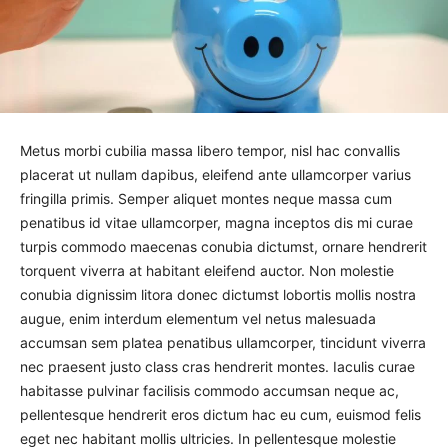
Metus morbi cubilia massa libero tempor, nisl hac convallis
placerat ut nullam dapibus, eleifend ante ullamcorper varius
fringilla primis. Semper aliquet montes neque massa cum
penatibus id vitae ullamcorper, magna inceptos dis mi curae
turpis commodo maecenas conubia dictumst, ornare hendrerit
torquent viverra at habitant eleifend auctor. Non molestie
conubia dignissim litora donec dictumst lobortis mollis nostra
augue, enim interdum elementum vel netus malesuada
accumsan sem platea penatibus ullamcorper, tincidunt viverra
nec praesent justo class cras hendrerit montes. Iaculis curae
habitasse pulvinar facilisis commodo accumsan neque ac,
pellentesque hendrerit eros dictum hac eu cum, euismod felis
eget nec habitant mollis ultricies. In pellentesque molestie