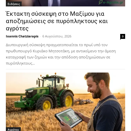
Ειδήσεις
Έκτακτη σύσκεψη στο Μαξίμου για
αποζημιώσεις σε πυρόπληκτους και
αγρότες
Ioannis Chatziarapis
-
6 Αυγούστου, 2026
0
Διυπουργική σύσκεψη πραγματοποιείται το πρωί υπό τον
πρωθυπουργό Κυριάκο Μητσοτάκη, με αντικείμενο την άμεση
καταγραφή των ζημιών και την απόδοση αποζημιώσεων σε
πυρόπληκτους...
Αγρότες