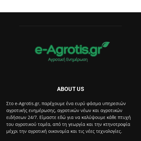
ABOUT US
Στο e-Agrotis.gr, παρέχουμε ένα ευρύ φάσμα υπηρεσιών
αγροτικής ενημέρωσης, αγροτικών νέων και αγροτικών
ειδήσεων 24/7. Είμαστε εδώ για να καλύψουμε κάθε πτυχή
του αγροτικού τομέα, από τη γεωργία και την κτηνοτροφία
μέχρι την αγροτική οικονομία και τις νέες τεχνολογίες.