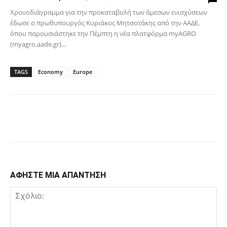
Χρονοδιάγραμμα για την προκαταβολή των άμεσων ενισχύσεων
έδωσε ο πρωθυπουργός Κυριάκος Μητσοτάκης από την ΑΑΔΕ,
όπου παρουσιάστηκε την Πέμπτη η νέα πλατφόρμα myAGRO
(myagro.aade.gr)...
TAGS
Economy
Europe
Facebook
Copy URL
ΑΦΗΣΤΕ ΜΙΑ ΑΠΑΝΤΗΣΗ