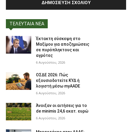
ΤΕΛΕΥΤΑΙΑ ΝΕΑ
Έκτακτη σύσκεψη στο
Μαξίμου για αποζημιώσεις
σε πυρόπληκτους και
αγρότες
6 Αυγούστου, 2026
ΟΣΔΕ 2026: Πώς
εξουσιοδοτείτε ΚΥΔ ή
λογιστή μέσω myAADE
6 Αυγούστου, 2026
Άνοιξαν οι αιτήσεις για το
de minimis 24,6 εκατ. ευρώ
6 Αυγούστου, 2026