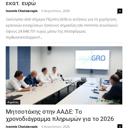
εκατ. ευρώ
Ioannis Chatziarapis
-
6 Αυγούστου, 2026
0
Ξεκίνησαν από σήμερα Πέμπτη (6/8) οι αιτήσεις για τη χορήγηση
κρατικών ενισχύσεων ήσσονος σημασίας (de minimis) συνολικού
ύψους 24.648.751 ευρώ, μέσω της πλατφόρμας
myBusinessSupport...
Αγρότες
Μητσοτάκης στην ΑΑΔΕ: Το
χρονοδιάγραμμα πληρωμών για το 2026
Ioannis Chatziarapis
-
6 Αυγούστου, 2026
0