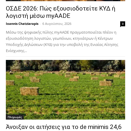
ΟΣΔΕ 2026: Πώς εξουσιοδοτείτε ΚΥΔ ή
λογιστή μέσω myAADE
Ioannis Chatziarapis
-
6 Αυγούστου, 2026
0
Μέσω της ψηφιακής πύλης myAADE πραγματοποιείται πλέον η
εξουσιοδότηση λογιστών, γεωπόνων, κτηνιάτρων ή Κέντρων
Υποδοχής Δηλώσεων (ΚΥΔ) για την υποβολή της Ενιαίας Αίτησης
Ενίσχυσης...
Πληρωμές
Άνοιξαν οι αιτήσεις για το de minimis 24,6