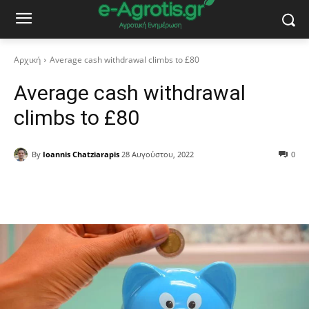
Αρχική
Average cash withdrawal climbs to £80
Average cash withdrawal
climbs to £80
By
Ioannis Chatziarapis
28 Αυγούστου, 2022
0
Facebook
Copy URL