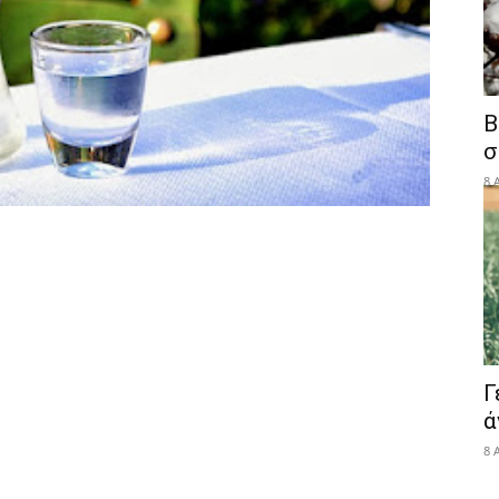
Β
σ
8 
Γ
ά
8 