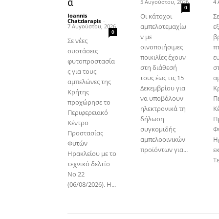
α
5 Αυγούστου, 2026
4 
0
Ioannis
Οι κάτοχοι
Σ
Chatziarapis
-
αμπελοτεμαχίω
εξ
7 Αυγούστου, 2026
0
ν με
β
Σε νέες
οινοποιήσιμες
π
συστάσεις
ποικιλίες έχουν
ε
φυτοπροστασία
στη διάθεσή
σ
ς για τους
τους έως τις 15
α
αμπελώνες της
Δεκεμβρίου για
Κ
Κρήτης
να υποβάλουν
Π
προχώρησε το
ηλεκτρονικά τη
Κ
Περιφερειακό
δήλωση
Π
Κέντρο
συγκομιδής
Φ
Προστασίας
αμπελοοινικών
Η
Φυτών
προϊόντων για...
εκ
Ηρακλείου με το
Τε
τεχνικό δελτίο
Νο 22
(06/08/2026). Η...