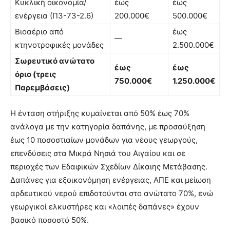
Κυκλική οικονομία/
έως
έως
ενέργεια (Π3-73-2.6)
200.000€
500.000€
Βιοαέριο από
έως
—
κτηνοτροφικές μονάδες
2.500.000€
Σωρευτικό ανώτατο
έως
έως
όριο (τρεις
750.000€
1.250.000€
Παρεμβάσεις)
Η ένταση στήριξης κυμαίνεται από 50% έως 70%
ανάλογα με την κατηγορία δαπάνης, με προσαύξηση
έως 10 ποσοστιαίων μονάδων για νέους γεωργούς,
επενδύσεις στα Μικρά Νησιά του Αιγαίου και σε
περιοχές των Εδαφικών Σχεδίων Δίκαιης Μετάβασης.
Δαπάνες για εξοικονόμηση ενέργειας, ΑΠΕ και μείωση
αρδευτικού νερού επιδοτούνται στο ανώτατο 70%, ενώ
γεωργικοί ελκυστήρες και «λοιπές δαπάνες» έχουν
βασικό ποσοστό 50%.