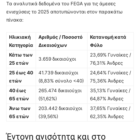
Τα αναλυτικά δεδομένα του FEGA για τις άμεσες
ενισχύσεις το 2025 αποτυπώνονται στον παρακάτω
πίνακα:
Ηλικιακή
Αριθμός / Ποσοστό
Κατανομή κατά
Κατηγορία
Δικαιούχων
Φύλο
Κάτω των
23,69% Γυναίκες /
3.659 δικαιούχοι
25 ετών
76,31% Άνδρες
25 έως 40
41.739 δικαιούχοι
24,64% Γυναίκες /
ετών
(8,83% σύνολο <40)
75,36% Άνδρες
40 έως
265.474 δικαιούχοι
35,13% Γυναίκες /
65 ετών
(51,62%)
64,87% Άνδρες
Άνω των
203.442 δικαιούχοι
37,65% Γυναίκες /
65 ετών
(39,56%)
62,35% Άνδρες
Έντονη ανισότητα και στο