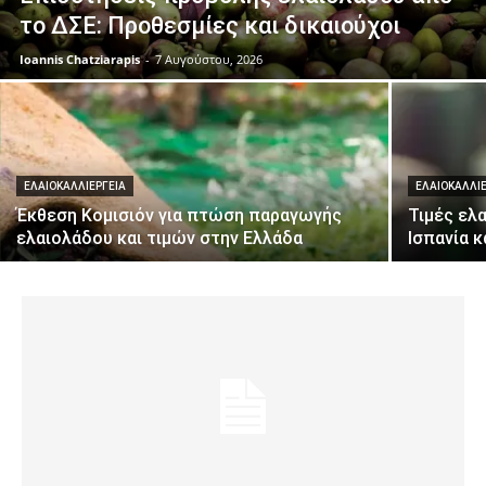
το ΔΣΕ: Προθεσμίες και δικαιούχοι
Ioannis Chatziarapis
-
7 Αυγούστου, 2026
ΕΛΑΙΟΚΑΛΛΙΈΡΓΕΙΑ
ΕΛΑΙΟΚΑΛΛΙ
Έκθεση Κομισιόν για πτώση παραγωγής
Τιμές ελα
ελαιολάδου και τιμών στην Ελλάδα
Ισπανία κ