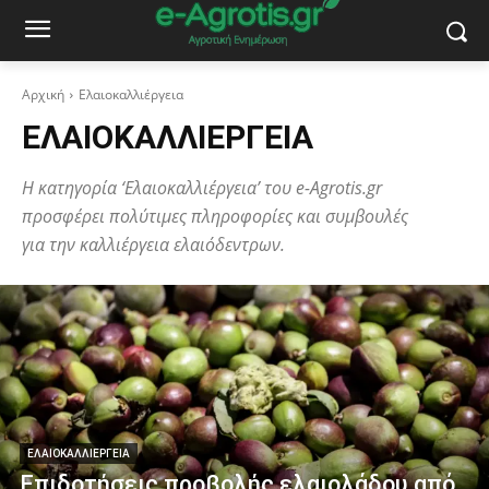
Αρχική
Ελαιοκαλλιέργεια
ΕΛΑΙΟΚΑΛΛΙΈΡΓΕΙΑ
Η κατηγορία ‘Ελαιοκαλλιέργεια’ του e-Agrotis.gr
προσφέρει πολύτιμες πληροφορίες και συμβουλές
για την καλλιέργεια ελαιόδεντρων.
ΕΛΑΙΟΚΑΛΛΙΈΡΓΕΙΑ
Επιδοτήσεις προβολής ελαιολάδου από