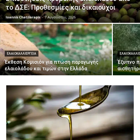
το ΔΣΕ: Προθεσμίες και δικαιούχοι
Ioannis Chatziarapis
-
7 Αυγούστου, 2026
ΕΛΑΙΟΚΑΛΛΙΈΡΓΕΙΑ
ΕΛΑΙΟΚΑΛΛΙ
Έκθεση Κομισιόν για πτώση παραγωγής
Έξυπνο πό
ελαιολάδου και τιμών στην Ελλάδα
αισθητήρ