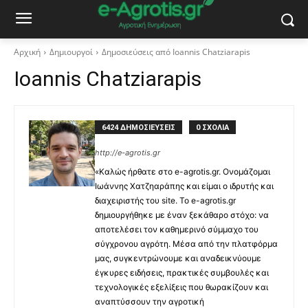
Αρχική
Δημιουργοί
Δημοσιεύσεις από Ioannis Chatziarapis
Ioannis Chatziarapis
6424 ΔΗΜΟΣΙΕΥΣΕΙΣ
0 ΣΧΟΛΙΑ
http://e-agrotis.gr
«Καλώς ήρθατε στο e-agrotis.gr. Ονομάζομαι
Ιωάννης Χατζηαράπης και είμαι ο ιδρυτής και
διαχειριστής του site. Το e-agrotis.gr
δημιουργήθηκε με έναν ξεκάθαρο στόχο: να
αποτελέσει τον καθημερινό σύμμαχο του
σύγχρονου αγρότη. Μέσα από την πλατφόρμα
μας, συγκεντρώνουμε και αναδεικνύουμε
έγκυρες ειδήσεις, πρακτικές συμβουλές και
τεχνολογικές εξελίξεις που θωρακίζουν και
αναπτύσσουν την αγροτική