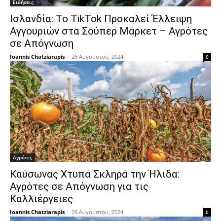
Ειδήσεις
Ισλανδία: Το TikTok Προκαλεί Έλλειψη
Αγγουριών στα Σούπερ Μάρκετ – Αγρότες
σε Απόγνωση
Ioannis Chatziarapis
-
26 Αυγούστου, 2024
0
Αγρότες
Καύσωνας Χτυπά Σκληρά την Ήλιδα:
Αγρότες σε Απόγνωση για τις
Καλλιέργειες
Ioannis Chatziarapis
-
26 Αυγούστου, 2024
0