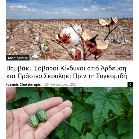
Καλλιέργειες
Βαμβάκι: Σοβαροί Κίνδυνοι από Άρδευση
και Πράσινο Σκουλήκι Πριν τη Συγκομιδή
Ioannis Chatziarapis
-
26 Αυγούστου, 2024
0