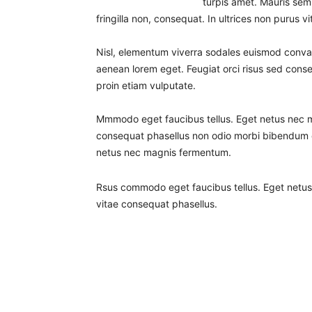
turpis amet. Mauris semp
fringilla non, consequat. In ultrices non purus v
Nisl, elementum viverra sodales euismod convalli
aenean lorem eget. Feugiat orci risus sed conse
proin etiam vulputate.
Mmmodo eget faucibus tellus. Eget netus nec
consequat phasellus non odio morbi bibendum o
netus nec magnis fermentum.
Rsus commodo eget faucibus tellus. Eget net
vitae consequat phasellus.