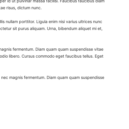
er id ut pulvinar massa facilisi. Faucibus faucibus diam
itae risus, dictum nunc.
s nullam porttitor. Ligula enim nisi varius ultrices nunc
ctetur sit purus aliquam. Urna, bibendum aliquet mi et,
 magnis fermentum. Diam quam quam suspendisse vitae
dio libero. Cursus commodo eget faucibus tellus. Eget
us nec magnis fermentum. Diam quam quam suspendisse