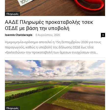
Πληρωμές
ΑΑΔΕ Πληρωμές προκαταβολής τσεκ
ΟΣΔΕ με βάση την υποβολή
Ioannis Chatziarapis
-
6 Αυγούστου, 2026
0
Ημερομηνία-ορόσημο αποτελεί η 15η Σεπτεμβρίου 2026 για τους
παραγωγούς, καθώς η υποβολή της δήλωσης ΟΣΔΕ έως τότε
«ξεκλειδώνει» την προκαταβολή των άμεσων ενισχύσεων στα...
Πληρωμές