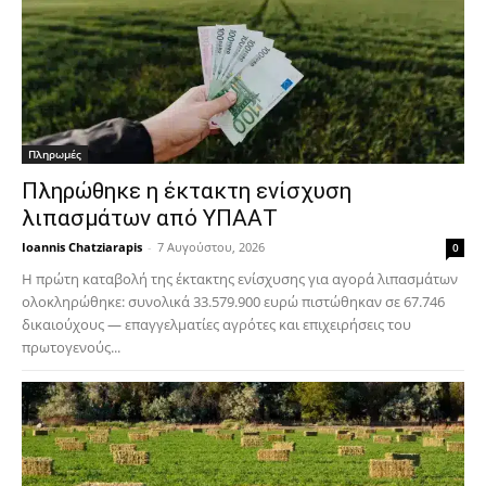
Πληρωμές
Πληρώθηκε η έκτακτη ενίσχυση
λιπασμάτων από ΥΠΑΑΤ
Ioannis Chatziarapis
-
7 Αυγούστου, 2026
0
Η πρώτη καταβολή της έκτακτης ενίσχυσης για αγορά λιπασμάτων
ολοκληρώθηκε: συνολικά 33.579.900 ευρώ πιστώθηκαν σε 67.746
δικαιούχους — επαγγελματίες αγρότες και επιχειρήσεις του
πρωτογενούς...