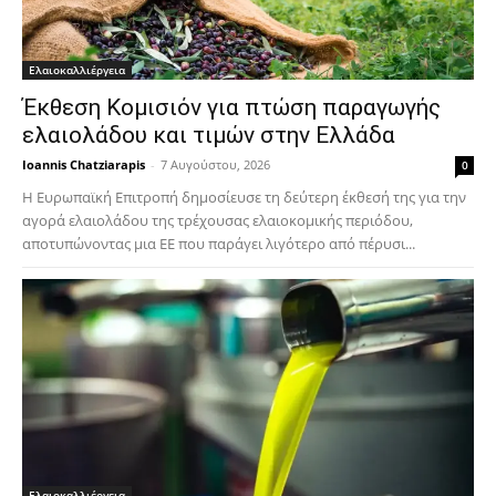
Ελαιοκαλλιέργεια
Έκθεση Κομισιόν για πτώση παραγωγής
ελαιολάδου και τιμών στην Ελλάδα
Ioannis Chatziarapis
-
7 Αυγούστου, 2026
0
Η Ευρωπαϊκή Επιτροπή δημοσίευσε τη δεύτερη έκθεσή της για την
αγορά ελαιολάδου της τρέχουσας ελαιοκομικής περιόδου,
αποτυπώνοντας μια ΕΕ που παράγει λιγότερο από πέρυσι...
Ελαιοκαλλιέργεια