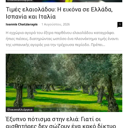
Τιμές ελαιολάδου: Η εικόνα σε Ελλάδα,
Ισπανία και Ιταλία
Ioannis Chatziarapis
-
1 Αυγούστου, 2026
1
Η εγχώρια αγορά του έξτρα παρθένου ελαιολάδου καταγράφει
ήπιες πιέσεις, διατηρώντας ωστόσο ένα πλεονέκτημα τιμής έναντι
της ισπανικής αγοράς για την τρέχουσα περίοδο. Πρέπει...
Ελαιοκαλλιέργεια
Έξυπνο πότισμα στην ελιά: Γιατί οι
αισθητήρες δεν σώζουν ένα κακό δίκτυο