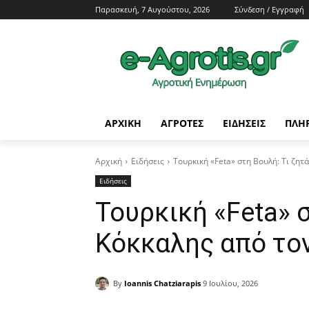
Παρασκευή, 7 Αυγούστου, 2026
Σύνδεση / Εγγραφή
ΑΡΧΙΚΗ
AΓΡΟΤΕΣ
ΕΙΔΗΣΕΙΣ
ΠΛΗ
Αρχική
Ειδήσεις
Τουρκική «Feta» στη Βουλή: Τι ζητ
Ειδήσεις
Τουρκική «Feta» σ
Κόκκαλης από το
By
Ioannis Chatziarapis
9 Ιουλίου, 2026