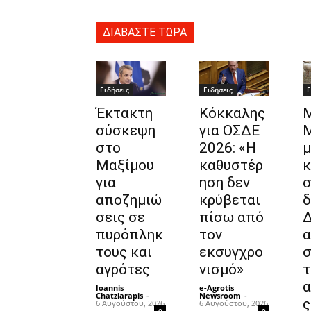
ΔΙΑΒΑΣΤΕ ΤΩΡΑ
Ειδήσεις
Ειδήσεις
Ε
Έκτακτη
Κόκκαλης
Μ
σύσκεψη
για ΟΣΔΕ
Μ
στο
2026: «Η
μ
Μαξίμου
καθυστέρ
κ
για
ηση δεν
σ
αποζημιώ
κρύβεται
δ
σεις σε
πίσω από
πυρόπληκ
τον
α
τους και
εκσυγχρο
σ
αγρότες
νισμό»
τ
α
Ioannis
e-Agrotis
Chatziarapis
-
Newsroom
-
ς
6 Αυγούστου, 2026
6 Αυγούστου, 2026