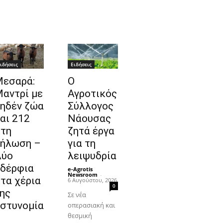
ιδήσεις
Ειδήσεις
εσαρά:
Ο
αντρί με
Αγροτικός
ηδέν ζώα
Σύλλογος
αι 212
Νάουσας
τη
ζητά έργα
ήλωση –
για τη
Δύο
λειψυδρία
δέρφια
e-Agrotis
Newsroom
-
τα χέρια
6 Αυγούστου, 2026
0
ης
Σε νέα
στυνομία
οπερασιακή και
θεσμική