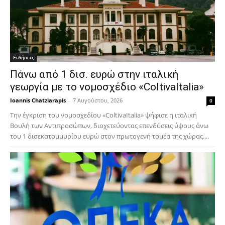
Ειδήσεις
Πάνω από 1 δισ. ευρώ στην ιταλική
γεωργία με το νομοσχέδιο «ColtivaItalia»
Ioannis Chatziarapis
-
7 Αυγούστου, 2026
0
Την έγκριση του νομοσχεδίου «ColtivaItalia» ψήφισε η ιταλική
Βουλή των Αντιπροσώπων, διοχετεύοντας επενδύσεις ύψους άνω
του 1 δισεκατομμυρίου ευρώ στον πρωτογενή τομέα της χώρας....