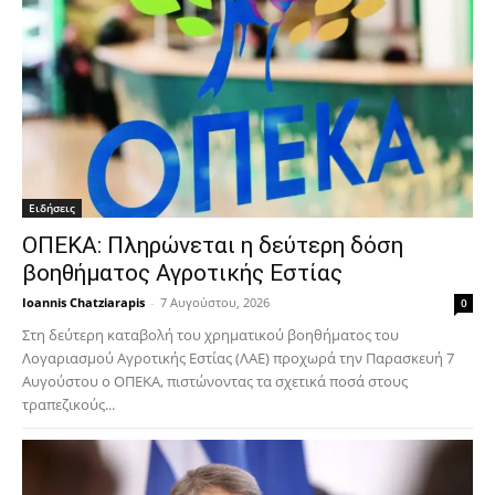
Ειδήσεις
ΟΠΕΚΑ: Πληρώνεται η δεύτερη δόση
βοηθήματος Αγροτικής Εστίας
Ioannis Chatziarapis
-
7 Αυγούστου, 2026
0
Στη δεύτερη καταβολή του χρηματικού βοηθήματος του
Λογαριασμού Αγροτικής Εστίας (ΛΑΕ) προχωρά την Παρασκευή 7
Αυγούστου ο ΟΠΕΚΑ, πιστώνοντας τα σχετικά ποσά στους
τραπεζικούς...