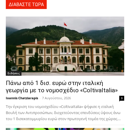
ΔΙΑΒΑΣΤΕ ΤΩΡΑ
Ειδήσεις
Πάνω από 1 δισ. ευρώ στην ιταλική
γεωργία με το νομοσχέδιο «ColtivaItalia»
Ioannis Chatziarapis
-
7 Αυγούστου, 2026
0
Την έγκριση του νομοσχεδίου «ColtivaItalia» ψήφισε η ιταλική
Βουλή των Αντιπροσώπων, διοχετεύοντας επενδύσεις ύψους άνω
του 1 δισεκατομμυρίου ευρώ στον πρωτογενή τομέα της χώρας....