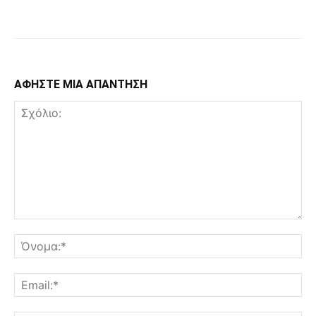
Facebook
Copy URL
ΑΦΗΣΤΕ ΜΙΑ ΑΠΑΝΤΗΣΗ
Σχόλιο:
Όν
Ema