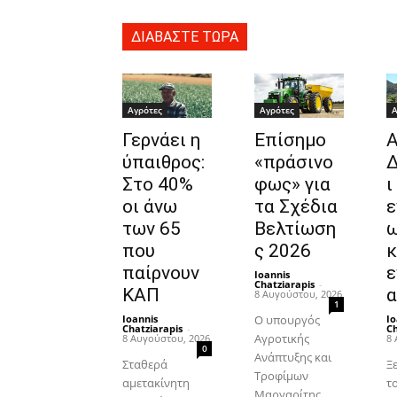
ΔΙΑΒΑΣΤΕ ΤΩΡΑ
Αγρότες
Αγρότες
Α
Γερνάει η
Επίσημο
ύπαιθρος:
«πράσινο
Δ
Στο 40%
φως» για
ι
οι άνω
τα Σχέδια
ε
των 65
Βελτίωση
ω
που
ς 2026
κ
παίρνουν
ε
Ioannis
Chatziarapis
-
ΚΑΠ
α
8 Αυγούστου, 2026
1
Ioannis
Ο υπουργός
Io
Chatziarapis
-
Ch
Αγροτικής
8 Αυγούστου, 2026
8 
0
Ανάπτυξης και
Σταθερά
Ξ
Τροφίμων
αμετακίνητη
τ
Μαργαρίτης