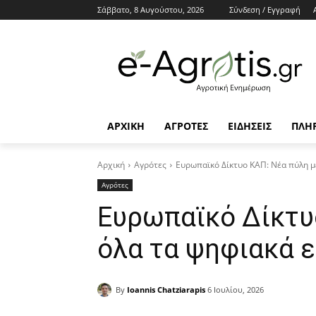
Σάββατο, 8 Αυγούστου, 2026
Σύνδεση / Εγγραφή
ΑΡΧΙΚΗ
AΓΡΟΤΕΣ
ΕΙΔΗΣΕΙΣ
ΠΛΗ
Αρχική
Αγρότες
Ευρωπαϊκό Δίκτυο ΚΑΠ: Νέα πύλη με
Αγρότες
Ευρωπαϊκό Δίκτυ
όλα τα ψηφιακά ε
By
Ioannis Chatziarapis
6 Ιουλίου, 2026