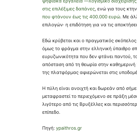
ψηφιακά εργαλεία —λογισμικό διαχείρισης
στις επιλέξιμες δαπάνες
, ενώ για τους κτ
που φτάνουν έως τις 400.000 ευρώ
. Με άλ
επιλογών· η επιδότηση για να τις αποκτήσ
Εδώ κρύβεται και ο πραγματικός σκόπελος
όμως το φράγμα στην ελληνική ύπαιθρο σπ
ευρυζωνικότητα που δεν φτάνει παντού, τ
απόσταση από τη θεωρία στην καθημερινή 
της πλατφόρμας αφιερώνεται στις υποδομές
Η πύλη είναι ανοιχτή και δωρεάν από σήμ
μεταφραστεί το περιεχόμενο σε πράξη μέσ
λιγότερο από τις Βρυξέλλες και περισσότερ
επίπεδο.
Πηγή:
ypaithros.gr