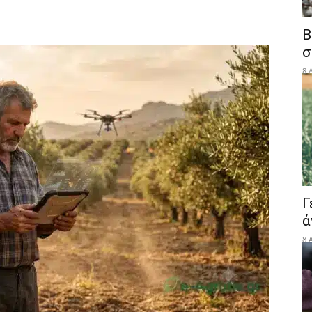
Β
σ
8 
Γ
ά
8 