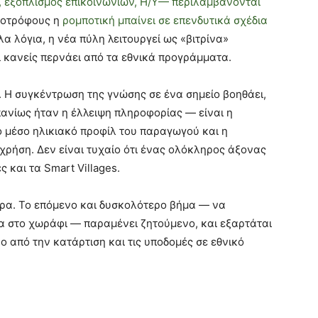
, εξοπλισμός επικοινωνιών, Η/Υ— περιλαμβάνονται
ηνοτρόφους η
ρομποτική μπαίνει σε επενδυτικά σχέδια
λα λόγια, η νέα πύλη λειτουργεί ως «βιτρίνα»
ει κανείς περνάει από τα εθνικά προγράμματα.
. Η συγκέντρωση της γνώσης σε ένα σημείο βοηθάει,
ανίως ήταν η έλλειψη πληροφορίας — είναι η
ο μέσο ηλικιακό προφίλ του παραγωγού και η
χρήση. Δεν είναι τυχαίο ότι ένας ολόκληρος άξονας
 και τα Smart Villages.
ερα. Το επόμενο και δυσκολότερο βήμα — να
α στο χωράφι — παραμένει ζητούμενο, και εξαρτάται
ο από την κατάρτιση και τις υποδομές σε εθνικό