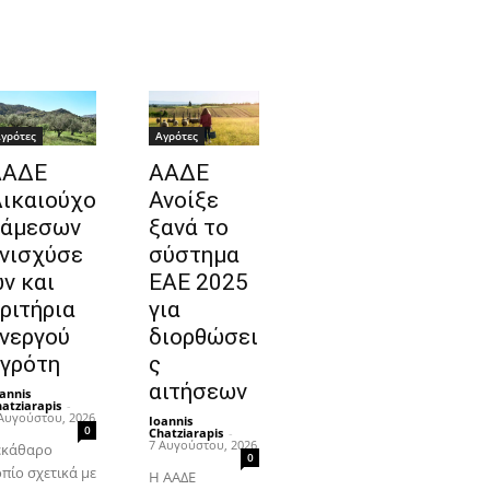
γρότες
Αγρότες
ΑΑΔΕ
ΑΑΔΕ
ικαιούχο
Ανοίξε
 άμεσων
ξανά το
νισχύσε
σύστημα
ν και
ΕΑΕ 2025
ριτήρια
για
νεργού
διορθώσει
γρότη
ς
αιτήσεων
annis
atziarapis
-
Αυγούστου, 2026
Ioannis
0
Chatziarapis
-
7 Αυγούστου, 2026
εκάθαρο
0
οπίο σχετικά με
Η ΑΑΔΕ