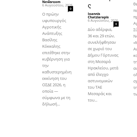
Newsroom
-
θ
ς
6 Αυγούστου, 2026
0
π
Ο πρώην
Ioannis
π
Chatziarapis
-
υφυπουργός
6 Αυγούστου, 2026
Α
0
Αγροτικής
Δύο αδέρφια,
Σ
Ανάπτυξης
36 και 29 ετών,
Ν
Βασίλης
συνελήφθησαν
«
Κόκκαλης
σε χωριό του
Α
επιτέθηκε στην
Δήμου Γόρτυνας
κ
κυβέρνηση για
στη Μεσαρά
τ
την
Ηρακλείου, μετά
α
καθυστερημένη
από έλεγχο
ο
εκκίνηση του
αστυνομικών
σ
ΟΣΔΕ 2026, η
του ΤΑΕ
τ
οποία —
Μεσαράς και
τω
σύμφωνα με τη
του...
δήλωσή...