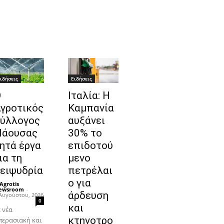
ιδήσεις
Ειδήσεις
Ο
Ιταλία: Η
γροτικός
Καμπανία
ύλλογος
αυξάνει
Νάουσας
30% το
ητά έργα
επιδοτού
ια τη
μενο
ειψυδρία
πετρέλαι
ο για
Agrotis
ewsroom
-
άρδευση
Αυγούστου, 2026
0
και
 νέα
κτηνοτρο
περασιακή και