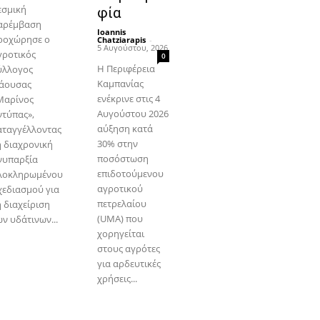
εσμική
φία
αρέμβαση
Ioannis
ροχώρησε ο
Chatziarapis
-
5 Αυγούστου, 2026
γροτικός
0
Η Περιφέρεια
ύλλογος
Καμπανίας
άουσας
ενέκρινε στις 4
Μαρίνος
Αυγούστου 2026
ντύπας»,
αύξηση κατά
αταγγέλλοντας
30% στην
η διαχρονική
ποσόστωση
νυπαρξία
επιδοτούμενου
λοκληρωμένου
αγροτικού
χεδιασμού για
πετρελαίου
η διαχείριση
(UMA) που
ν υδάτινων...
χορηγείται
στους αγρότες
για αρδευτικές
χρήσεις...