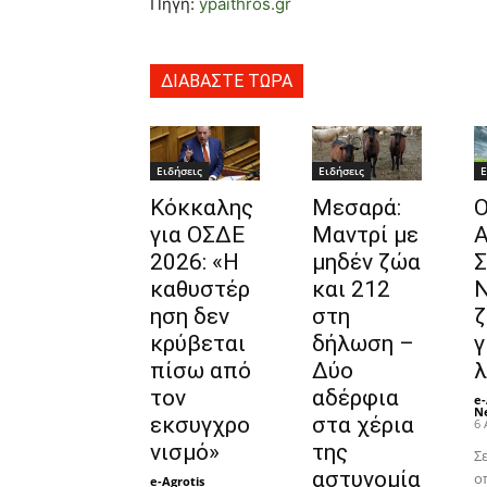
Πηγή:
ypaithros.gr
ΔΙΑΒΑΣΤΕ ΤΩΡΑ
Ειδήσεις
Ειδήσεις
Ε
Κόκκαλης
Μεσαρά:
για ΟΣΔΕ
Μαντρί με
Α
2026: «Η
μηδέν ζώα
Σ
καθυστέρ
και 212
ηση δεν
στη
ζ
κρύβεται
δήλωση –
γ
πίσω από
Δύο
λ
τον
αδέρφια
e-
N
εκσυγχρο
στα χέρια
6 
νισμό»
της
Σε
αστυνομία
ο
e-Agrotis