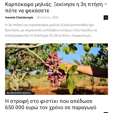
Καρπόκαψα μηλιάς: Ξεκίνησε η 3η πτήση –
πότε να ψεκάσετε
Ioannis Chatziarapis
-
29 Ιουλίου, 2026
0
Η 3η πτήση της καρπόκαψας μηλιάς (Cydia pomonella) έχει
ξεκινήσει, με σημαντικές συλλήψεις εντόμων στις παγίδες να
καταγράφονται το διάστημα 25-28 Ιουλίου, σύμφωνα με...
Δενδροκαλλιεργεια
Η στροφή στο φιστίκι που απέδωσε
650.000 ευρώ τον χρόνο σε παραγωγό