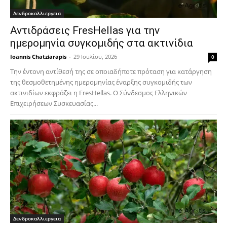
Δενδροκαλλιεργεια
Αντιδράσεις FresHellas για την
ημερομηνία συγκομιδής στα ακτινίδια
Ioannis Chatziarapis
-
29 Ιουλίου, 2026
0
Την έντονη αντίθεσή της σε οποιαδήποτε πρόταση για κατάργηση
της θεσμοθετημένης ημερομηνίας έναρξης συγκομιδής των
ακτινιδίων εκφράζει η FresHellas. Ο Σύνδεσμος Ελληνικών
Επιχειρήσεων Συσκευασίας...
Δενδροκαλλιεργεια