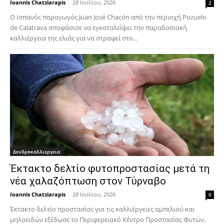
Ioannis Chatziarapis
-
28 Ιουλίου, 2026
2
Ο Ισπανός παραγωγός Juan José Chacón από την περιοχή Pozuelo
de Calatrava αποφάσισε να εγκαταλείψει την παραδοσιακή
καλλιέργεια της ελιάς για να στραφεί στο...
Δενδροκαλλιεργεια
Έκτακτο δελτίο φυτοπροστασίας μετά τη
νέα χαλαζόπτωση στον Τύρναβο
Ioannis Chatziarapis
-
28 Ιουλίου, 2026
0
Έκτακτο δελτίο προστασίας για τις καλλιέργειες αμπελιού και
μηλοειδών εξέδωσε το Περιφερειακό Κέντρο Προστασίας Φυτών,