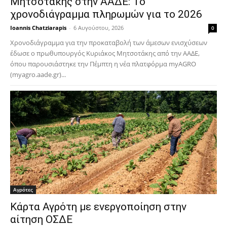
Μητσοτάκης στην ΑΑΔΕ: Το
χρονοδιάγραμμα πληρωμών για το 2026
Ioannis Chatziarapis
-
6 Αυγούστου, 2026
0
Χρονοδιάγραμμα για την προκαταβολή των άμεσων ενισχύσεων
έδωσε ο πρωθυπουργός Κυριάκος Μητσοτάκης από την ΑΑΔΕ,
όπου παρουσιάστηκε την Πέμπτη η νέα πλατφόρμα myAGRO
(myagro.aade.gr)...
Αγρότες
Κάρτα Αγρότη με ενεργοποίηση στην
αίτηση ΟΣΔΕ