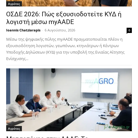
Αγρότες
ΟΣΔΕ 2026: Πώς εξουσιοδοτείτε ΚΥΔ ή
λογιστή μέσω myAADE
Ioannis Chatziarapis
-
6 Αυγούστου, 2026
0
Μέσω της ψηφιακής πύλης myAADE πραγματοποιείται πλέον η
εξουσιοδότηση λογιστών, γεωπόνων, κτηνιάτρων ή Κέντρων
Υποδοχής Δηλώσεων (ΚΥΔ) για την υποβολή της Ενιαίας Αίτησης
Ενίσχυσης...
Αγρότες