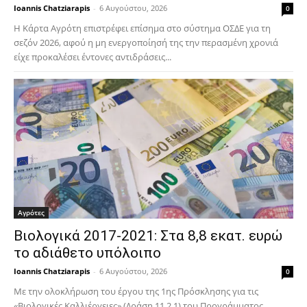
Ioannis Chatziarapis
-
6 Αυγούστου, 2026
0
Η Κάρτα Αγρότη επιστρέφει επίσημα στο σύστημα ΟΣΔΕ για τη
σεζόν 2026, αφού η μη ενεργοποίησή της την περασμένη χρονιά
είχε προκαλέσει έντονες αντιδράσεις...
Αγρότες
Βιολογικά 2017-2021: Στα 8,8 εκατ. ευρώ
το αδιάθετο υπόλοιπο
Ioannis Chatziarapis
-
6 Αυγούστου, 2026
0
Με την ολοκλήρωση του έργου της 1ης Πρόσκλησης για τις
«Βιολογικές Καλλιέργειες» (Δράση 11.2.1) του Προγράμματος