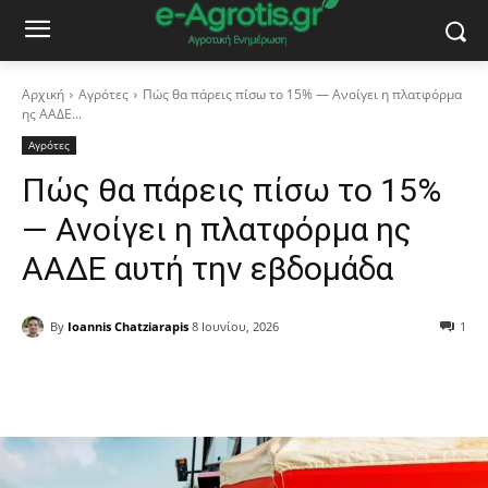
Αρχική
Αγρότες
Πώς θα πάρεις πίσω το 15% — Ανοίγει η πλατφόρμα
ης ΑΑΔΕ...
Αγρότες
Πώς θα πάρεις πίσω το 15%
— Ανοίγει η πλατφόρμα ης
ΑΑΔΕ αυτή την εβδομάδα
By
Ioannis Chatziarapis
8 Ιουνίου, 2026
1
Facebook
Copy URL