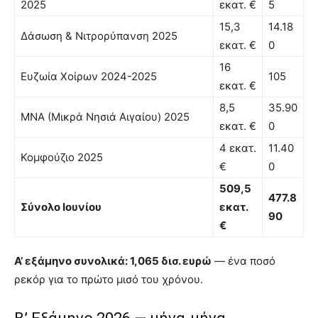
2025
εκατ. €
5
15,3
14.18
Δάσωση & Νιτρορύπανση 2025
εκατ. €
0
16
Ευζωία Χοίρων 2024-2025
105
εκατ. €
8,5
35.90
ΜΝΑ (Μικρά Νησιά Αιγαίου) 2025
εκατ. €
0
4 εκατ.
11.40
Κομφούζιο 2025
€
0
509,5
477.8
Σύνολο Ιουνίου
εκατ.
90
€
Α’ εξάμηνο συνολικά: 1,065 δισ. ευρώ
— ένα ποσό
ρεκόρ για το πρώτο μισό του χρόνου.