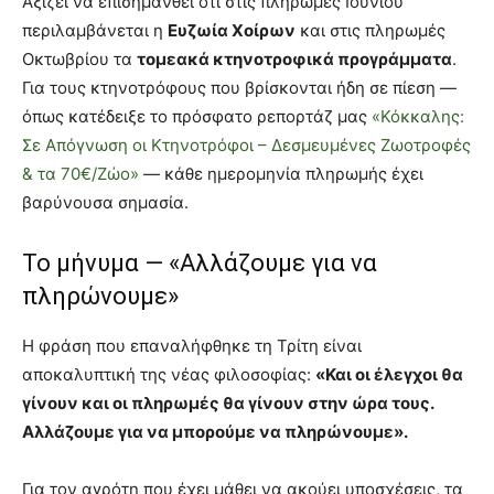
Αξίζει να επισημανθεί ότι στις πληρωμές Ιουνίου
περιλαμβάνεται η
Ευζωία Χοίρων
και στις πληρωμές
Οκτωβρίου τα
τομεακά κτηνοτροφικά προγράμματα
.
Για τους κτηνοτρόφους που βρίσκονται ήδη σε πίεση —
όπως κατέδειξε το πρόσφατο ρεπορτάζ μας
«Κόκκαλης:
Σε Απόγνωση οι Κτηνοτρόφοι – Δεσμευμένες Ζωοτροφές
& τα 70€/Ζώο»
— κάθε ημερομηνία πληρωμής έχει
βαρύνουσα σημασία.
Το μήνυμα — «Αλλάζουμε για να
πληρώνουμε»
Η φράση που επαναλήφθηκε τη Τρίτη είναι
αποκαλυπτική της νέας φιλοσοφίας:
«Και οι έλεγχοι θα
γίνουν και οι πληρωμές θα γίνουν στην ώρα τους.
Αλλάζουμε για να μπορούμε να πληρώνουμε».
Για τον αγρότη που έχει μάθει να ακούει υποσχέσεις, τα