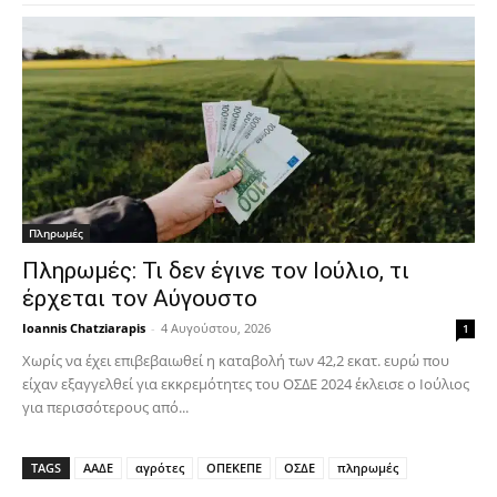
Πληρωμές
Πληρωμές: Τι δεν έγινε τον Ιούλιο, τι
έρχεται τον Αύγουστο
Ioannis Chatziarapis
-
4 Αυγούστου, 2026
1
Χωρίς να έχει επιβεβαιωθεί η καταβολή των 42,2 εκατ. ευρώ που
είχαν εξαγγελθεί για εκκρεμότητες του ΟΣΔΕ 2024 έκλεισε ο Ιούλιος
για περισσότερους από...
TAGS
ΑΑΔΕ
αγρότες
ΟΠΕΚΕΠΕ
ΟΣΔΕ
πληρωμές