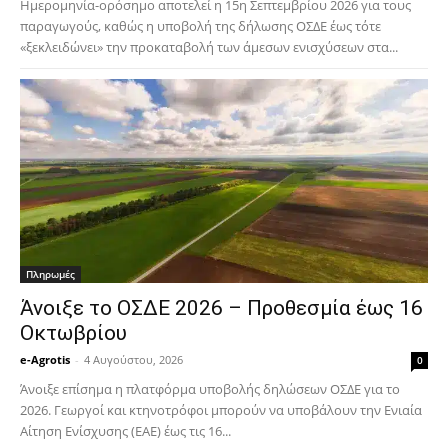
Ημερομηνία-ορόσημο αποτελεί η 15η Σεπτεμβρίου 2026 για τους
παραγωγούς, καθώς η υποβολή της δήλωσης ΟΣΔΕ έως τότε
«ξεκλειδώνει» την προκαταβολή των άμεσων ενισχύσεων στα...
Πληρωμές
Άνοιξε το ΟΣΔΕ 2026 – Προθεσμία έως 16
Οκτωβρίου
e-Agrotis
-
4 Αυγούστου, 2026
0
Άνοιξε επίσημα η πλατφόρμα υποβολής δηλώσεων ΟΣΔΕ για το
2026. Γεωργοί και κτηνοτρόφοι μπορούν να υποβάλουν την Ενιαία
Αίτηση Ενίσχυσης (ΕΑΕ) έως τις 16...