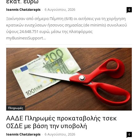
εκατ. ευρώ
Ioannis Chatziarapis
-
6 Αυγούστου, 2026
0
Ξεκίνησαν από σήμερα Πέμπτη (6/8) οι αιτήσεις για τη χορήγηση
κρατικών ενισχύσεων ήσσονος σημασίας (de minimis) συνολικού
ύψους 24.648.751 ευρώ, μέσω της πλατφόρμας
myBusinessSupport...
Πληρωμές
ΑΑΔΕ Πληρωμές προκαταβολής τσεκ
ΟΣΔΕ με βάση την υποβολή
Ioannis Chatziarapis
-
6 Αυγούστου, 2026
0