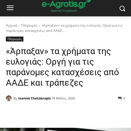
Αρχική
Πληρωμές
«Άρπαξαν» τα χρήματα της ευλογιάς: Οργή για τις
παράνομες κατασχέσεις από ΑΑΔΕ...
Πληρωμές
«Άρπαξαν» τα χρήματα της
ευλογιάς: Οργή για τις
παράνομες κατασχέσεις από
ΑΑΔΕ και τράπεζες
By
Ioannis Chatziarapis
18 Μαΐου, 2026
0
Facebook
Copy URL