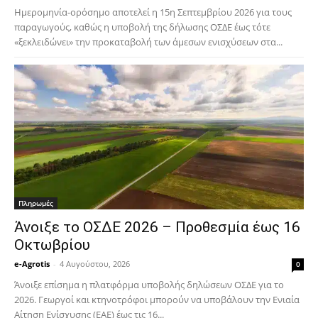
Ημερομηνία-ορόσημο αποτελεί η 15η Σεπτεμβρίου 2026 για τους
παραγωγούς, καθώς η υποβολή της δήλωσης ΟΣΔΕ έως τότε
«ξεκλειδώνει» την προκαταβολή των άμεσων ενισχύσεων στα...
Πληρωμές
Άνοιξε το ΟΣΔΕ 2026 – Προθεσμία έως 16
Οκτωβρίου
e-Agrotis
-
4 Αυγούστου, 2026
0
Άνοιξε επίσημα η πλατφόρμα υποβολής δηλώσεων ΟΣΔΕ για το
2026. Γεωργοί και κτηνοτρόφοι μπορούν να υποβάλουν την Ενιαία
Αίτηση Ενίσχυσης (ΕΑΕ) έως τις 16...