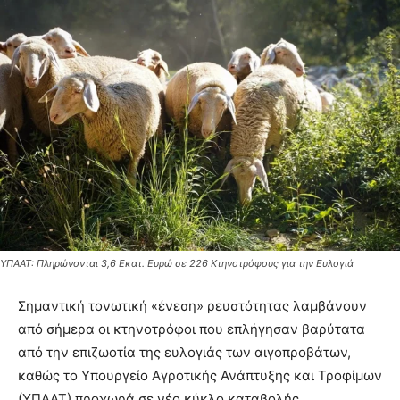
ΥΠΑΑΤ: Πληρώνονται 3,6 Εκατ. Ευρώ σε 226 Κτηνοτρόφους για την Ευλογιά
Σημαντική τονωτική «ένεση» ρευστότητας λαμβάνουν
από σήμερα οι κτηνοτρόφοι που επλήγησαν βαρύτατα
από την επιζωοτία της ευλογιάς των αιγοπροβάτων,
καθώς το Υπουργείο Αγροτικής Ανάπτυξης και Τροφίμων
(ΥΠΑΑΤ) προχωρά σε νέο κύκλο καταβολής