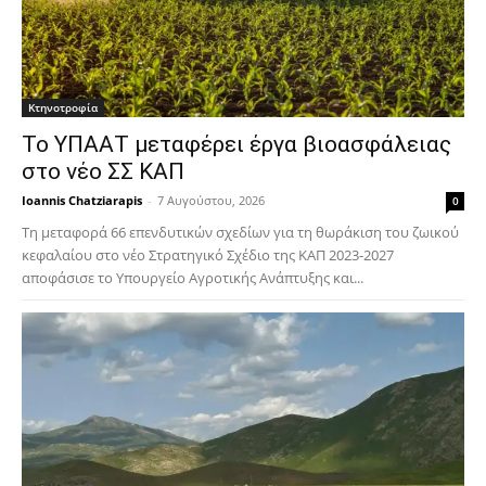
Κτηνοτροφία
Το ΥΠΑΑΤ μεταφέρει έργα βιοασφάλειας
στο νέο ΣΣ ΚΑΠ
Ioannis Chatziarapis
-
7 Αυγούστου, 2026
0
Τη μεταφορά 66 επενδυτικών σχεδίων για τη θωράκιση του ζωικού
κεφαλαίου στο νέο Στρατηγικό Σχέδιο της ΚΑΠ 2023-2027
αποφάσισε το Υπουργείο Αγροτικής Ανάπτυξης και...