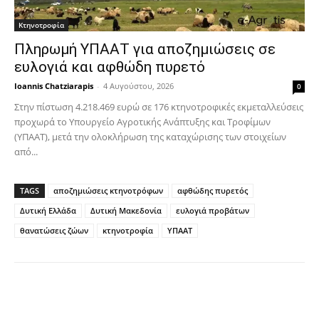
Κτηνοτροφία
Πληρωμή ΥΠΑΑΤ για αποζημιώσεις σε
ευλογιά και αφθώδη πυρετό
Ioannis Chatziarapis
-
4 Αυγούστου, 2026
0
Στην πίστωση 4.218.469 ευρώ σε 176 κτηνοτροφικές εκμεταλλεύσεις
προχωρά το Υπουργείο Αγροτικής Ανάπτυξης και Τροφίμων
(ΥΠΑΑΤ), μετά την ολοκλήρωση της καταχώρισης των στοιχείων
από...
TAGS
αποζημιώσεις κτηνοτρόφων
αφθώδης πυρετός
Δυτική Ελλάδα
Δυτική Μακεδονία
ευλογιά προβάτων
θανατώσεις ζώων
κτηνοτροφία
ΥΠΑΑΤ
Facebook
Copy URL