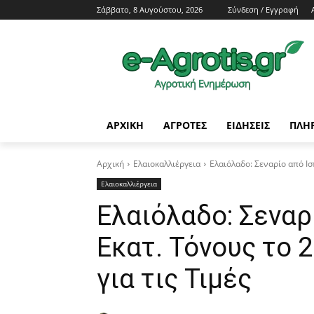
Σάββατο, 8 Αυγούστου, 2026
Σύνδεση / Εγγραφή
ΑΡΧΙΚΗ
AΓΡΟΤΕΣ
ΕΙΔΗΣΕΙΣ
ΠΛΗ
Αρχική
Ελαιοκαλλιέργεια
Ελαιόλαδο: Σεναρίο από Ισπ
Ελαιοκαλλιέργεια
Ελαιόλαδο: Σεναρί
Εκατ. Τόνους το 2
για τις Τιμές