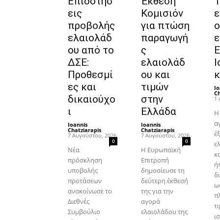
Επιδοτήσ
Έκθεση
Τ
εις
Κομισιόν
ε
προβολής
για πτώση
ο
ελαιολάδ
παραγωγή
ε
ου από το
ς
Ε
ΔΣΕ:
ελαιολάδ
Ι
Προθεσμί
ου και
κ
ες και
τιμών
Io
Ch
δικαιούχο
στην
1 
ι
Ελλάδα
Η
α
Ioannis
Ioannis
Chatziarapis
-
Chatziarapis
-
έ
7 Αυγούστου, 2026
7 Αυγούστου, 2026
0
0
ε
Νέα
Η Ευρωπαϊκή
κ
πρόσκληση
Επιτροπή
ήπ
υποβολής
δημοσίευσε τη
δ
προτάσεων
δεύτερη έκθεσή
ω
ανακοίνωσε το
της για την
π
Διεθνές
αγορά
τι
Συμβούλιο
ελαιολάδου της
ι