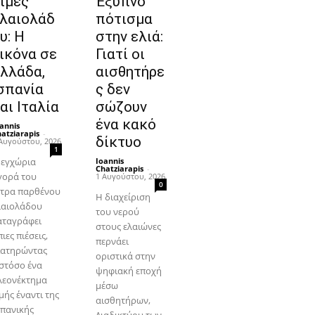
ιμές
Έξυπνο
λαιολάδ
πότισμα
υ: Η
στην ελιά:
ικόνα σε
Γιατί οι
λλάδα,
αισθητήρε
σπανία
ς δεν
αι Ιταλία
σώζουν
ένα κακό
annis
atziarapis
-
δίκτυο
Αυγούστου, 2026
1
 εγχώρια
Ioannis
Chatziarapis
-
γορά του
1 Αυγούστου, 2026
0
ξτρα παρθένου
Η διαχείριση
λαιολάδου
του νερού
αταγράφει
στους ελαιώνες
ιες πιέσεις,
περνάει
ιατηρώντας
οριστικά στην
στόσο ένα
ψηφιακή εποχή
λεονέκτημα
μέσω
μής έναντι της
αισθητήρων,
σπανικής