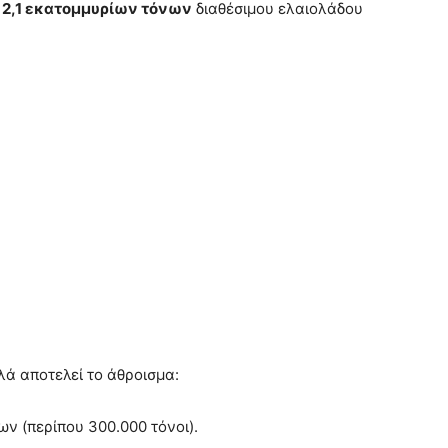
ν
2,1 εκατομμυρίων τόνων
διαθέσιμου ελαιολάδου
λά αποτελεί το άθροισμα:
 (περίπου 300.000 τόνοι).