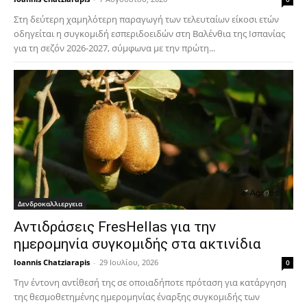
Στη δεύτερη χαμηλότερη παραγωγή των τελευταίων είκοσι ετών
οδηγείται η συγκομιδή εσπεριδοειδών στη Βαλένθια της Ισπανίας
για τη σεζόν 2026-2027, σύμφωνα με την πρώτη...
Δενδροκαλλιεργεια
Αντιδράσεις FresHellas για την
ημερομηνία συγκομιδής στα ακτινίδια
Ioannis Chatziarapis
-
29 Ιουλίου, 2026
0
Την έντονη αντίθεσή της σε οποιαδήποτε πρόταση για κατάργηση
της θεσμοθετημένης ημερομηνίας έναρξης συγκομιδής των