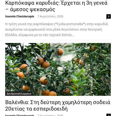
Καρπόκαψα καρυδιάς: Έρχεται η 3η γενεά
– άμεσος ψεκασμός
Ioannis Chatziarapis
-
7 Αυγούστου, 2026
0
Η τρίτη γενεά της καρπόκαψας (*Cydia pomonella*) στην καρυδιά
αναμένεται να εμφανιστεί στα μέσα Αυγούστου στην Κεντρική
Ελλάδα, σύμφωνα με το νέο τεχνικό δελτίο...
Δενδροκαλλιεργεια
Βαλένθια: Στη δεύτερη χαμηλότερη σοδειά
20ετίας τα εσπεριδοειδή
Ioannis Chatziarapis
-
7 Αυγούστου, 2026
0