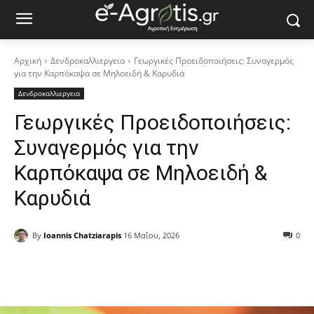
Αρχική
Δενδροκαλλιεργεια
Γεωργικές Προειδοποιήσεις: Συναγερμός
για την Καρπόκαψα σε Μηλοειδή & Καρυδιά
Δενδροκαλλιεργεια
Γεωργικές Προειδοποιήσεις:
Συναγερμός για την
Καρπόκαψα σε Μηλοειδή &
Καρυδιά
By
Ioannis Chatziarapis
16 Μαΐου, 2026
0
Facebook
Copy URL