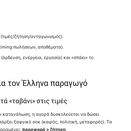
(τιμές/ζήτηση/ανταγωνισμός).
timing πωλήσεων, αποθέματα).
ρδευση, ενέργεια, εργασία) και «σπάει» το
για τον Έλληνα παραγωγό
ά «ταβάνι» στις τιμές
 κατανάλωση, η αγορά δυσκολεύεται να δώσει
πάρξει ξαφνικό σοκ (καιρός, πολιτική, μεταφορές). Τα
παραμένει:
προσφορά > ζήτηση
.