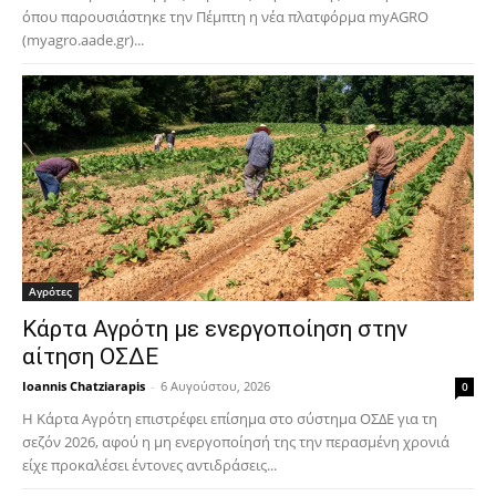
όπου παρουσιάστηκε την Πέμπτη η νέα πλατφόρμα myAGRO
(myagro.aade.gr)...
Αγρότες
Κάρτα Αγρότη με ενεργοποίηση στην
αίτηση ΟΣΔΕ
Ioannis Chatziarapis
-
6 Αυγούστου, 2026
0
Η Κάρτα Αγρότη επιστρέφει επίσημα στο σύστημα ΟΣΔΕ για τη
σεζόν 2026, αφού η μη ενεργοποίησή της την περασμένη χρονιά
είχε προκαλέσει έντονες αντιδράσεις...