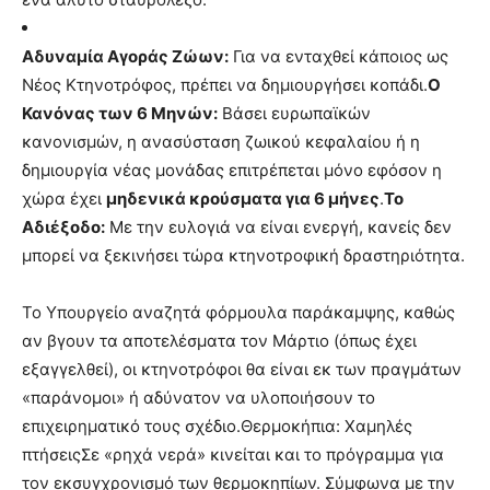
Αδυναμία Αγοράς Ζώων:
Για να ενταχθεί κάποιος ως
Νέος Κτηνοτρόφος, πρέπει να δημιουργήσει κοπάδι.
Ο
Κανόνας των 6 Μηνών:
Βάσει ευρωπαϊκών
κανονισμών, η ανασύσταση ζωικού κεφαλαίου ή η
δημιουργία νέας μονάδας επιτρέπεται μόνο εφόσον η
χώρα έχει
μηδενικά κρούσματα για 6 μήνες
.
Το
Αδιέξοδο:
Με την ευλογιά να είναι ενεργή, κανείς δεν
μπορεί να ξεκινήσει τώρα κτηνοτροφική δραστηριότητα.
Το Υπουργείο αναζητά φόρμουλα παράκαμψης, καθώς
αν βγουν τα αποτελέσματα τον Μάρτιο (όπως έχει
εξαγγελθεί), οι κτηνοτρόφοι θα είναι εκ των πραγμάτων
«παράνομοι» ή αδύνατον να υλοποιήσουν το
επιχειρηματικό τους σχέδιο.Θερμοκήπια: Χαμηλές
πτήσειςΣε «ρηχά νερά» κινείται και το πρόγραμμα για
τον εκσυγχρονισμό των θερμοκηπίων. Σύμφωνα με την