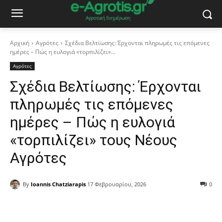
Αρχική
Αγρότες
Σχέδια Βελτίωσης: Έρχονται πληρωμές τις επόμενες
ημέρες – Πώς η ευλογιά «τορπιλίζει»...
Αγρότες
Σχέδια Βελτίωσης: Έρχονται
πληρωμές τις επόμενες
ημέρες – Πώς η ευλογιά
«τορπιλίζει» τους Νέους
Αγρότες
By
Ioannis Chatziarapis
17 Φεβρουαρίου, 2026
0
Facebook
Copy URL