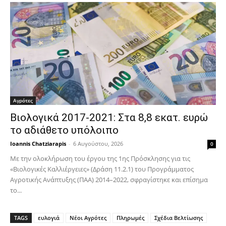
Αγρότες
Βιολογικά 2017-2021: Στα 8,8 εκατ. ευρώ
το αδιάθετο υπόλοιπο
Ioannis Chatziarapis
-
6 Αυγούστου, 2026
0
Με την ολοκλήρωση του έργου της 1ης Πρόσκλησης για τις
«Βιολογικές Καλλιέργειες» (Δράση 11.2.1) του Προγράμματος
Αγροτικής Ανάπτυξης (ΠΑΑ) 2014–2022, σφραγίστηκε και επίσημα
το...
TAGS
ευλογιά
Νέοι Αγρότες
Πληρωμές
Σχέδια Βελτίωσης