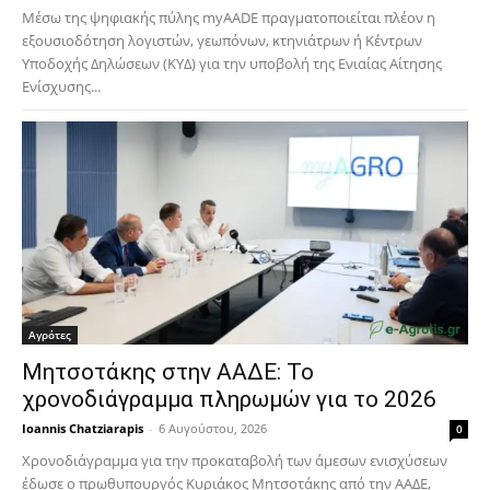
Μέσω της ψηφιακής πύλης myAADE πραγματοποιείται πλέον η
εξουσιοδότηση λογιστών, γεωπόνων, κτηνιάτρων ή Κέντρων
Υποδοχής Δηλώσεων (ΚΥΔ) για την υποβολή της Ενιαίας Αίτησης
Ενίσχυσης...
Αγρότες
Μητσοτάκης στην ΑΑΔΕ: Το
χρονοδιάγραμμα πληρωμών για το 2026
Ioannis Chatziarapis
-
6 Αυγούστου, 2026
0
Χρονοδιάγραμμα για την προκαταβολή των άμεσων ενισχύσεων
έδωσε ο πρωθυπουργός Κυριάκος Μητσοτάκης από την ΑΑΔΕ,