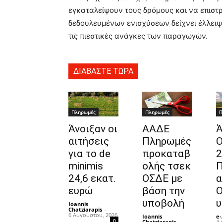
εγκαταλείψουν τους δρόμους και να επιστ
δεδουλευμένων ενισχύσεων δείχνει έλλειψ
τις πιεστικές ανάγκες των παραγωγών.
ΔΙΑΒΑΣΤΕ ΤΩΡΑ
Πληρωμές
Πληρωμές
Π
Άνοιξαν οι
ΑΑΔΕ
Ά
αιτήσεις
Πληρωμές
για το de
προκαταβ
2
minimis
ολής τσεκ
Π
24,6 εκατ.
ΟΣΔΕ με
α
ευρώ
βάση την
Ο
υποβολή
υ
Ioannis
Chatziarapis
-
6 Αυγούστου, 2026
Ioannis
e-
0
Chatziarapis
-
4 