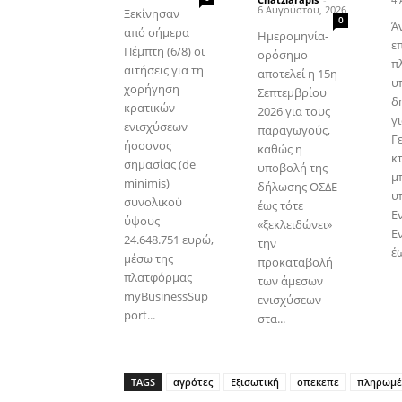
6 Αυγούστου, 2026
Ξεκίνησαν
0
Ά
από σήμερα
Ημερομηνία-
ε
Πέμπτη (6/8) οι
ορόσημο
π
αιτήσεις για τη
αποτελεί η 15η
υ
χορήγηση
Σεπτεμβρίου
δ
κρατικών
2026 για τους
γι
ενισχύσεων
παραγωγούς,
Γ
ήσσονος
καθώς η
κ
σημασίας (de
υποβολή της
μ
minimis)
δήλωσης ΟΣΔΕ
υ
συνολικού
έως τότε
Ε
ύψους
«ξεκλειδώνει»
Ε
24.648.751 ευρώ,
την
έω
μέσω της
προκαταβολή
πλατφόρμας
των άμεσων
myBusinessSup
ενισχύσεων
port...
στα...
TAGS
αγρότες
Εξισωτική
οπεκεπε
πληρωμέ