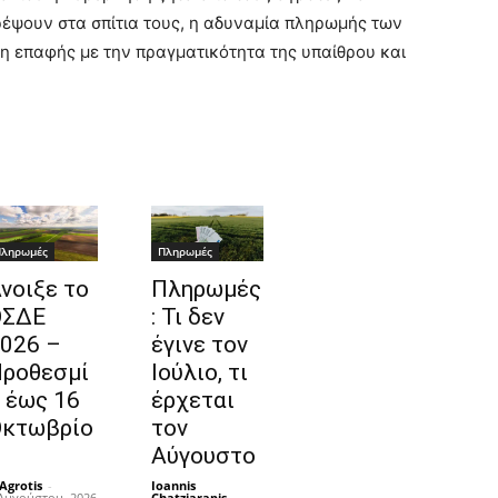
ρέψουν στα σπίτια τους, η αδυναμία πληρωμής των
η επαφής με την πραγματικότητα της υπαίθρου και
ληρωμές
Πληρωμές
νοιξε το
Πληρωμές
ΟΣΔΕ
: Τι δεν
026 –
έγινε τον
ροθεσμί
Ιούλιο, τι
 έως 16
έρχεται
κτωβρίο
τον
Αύγουστο
Agrotis
-
Ioannis
Αυγούστου, 2026
Chatziarapis
-