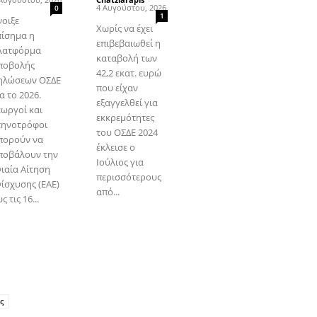
4 Αυγούστου, 2026
0
1
νοιξε
Χωρίς να έχει
πίσημα η
επιβεβαιωθεί η
λατφόρμα
καταβολή των
ποβολής
42,2 εκατ. ευρώ
ηλώσεων ΟΣΔΕ
που είχαν
α το 2026.
εξαγγελθεί για
εωργοί και
εκκρεμότητες
τηνοτρόφοι
του ΟΣΔΕ 2024
πορούν να
έκλεισε ο
ποβάλουν την
Ιούλιος για
νιαία Αίτηση
περισσότερους
νίσχυσης (ΕΑΕ)
από...
ς τις 16...
ς