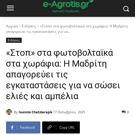
Αρχική
Ειδήσεις
«Στοπ» στα φωτοβολταϊκά στα χωράφια: Η Μαδρίτη
απαγορεύει τις εγκαταστάσεις για να...
Ειδήσεις
«Στοπ» στα φωτοβολταϊκά
στα χωράφια: Η Μαδρίτη
απαγορεύει τις
εγκαταστάσεις για να σώσει
ελιές και αμπέλια
By
Ioannis Chatziarapis
17 Οκτωβρίου, 2025
0
Facebook
Copy URL