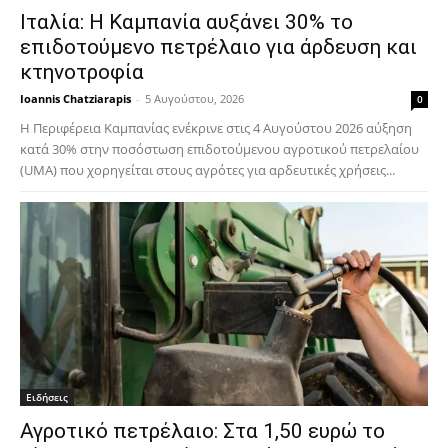
Ιταλία: Η Καμπανία αυξάνει 30% το
επιδοτούμενο πετρέλαιο για άρδευση και
κτηνοτροφία
Ioannis Chatziarapis
-
5 Αυγούστου, 2026
0
Η Περιφέρεια Καμπανίας ενέκρινε στις 4 Αυγούστου 2026 αύξηση
κατά 30% στην ποσόστωση επιδοτούμενου αγροτικού πετρελαίου
(UMA) που χορηγείται στους αγρότες για αρδευτικές χρήσεις...
Ειδήσεις
Αγροτικό πετρέλαιο: Στα 1,50 ευρώ το