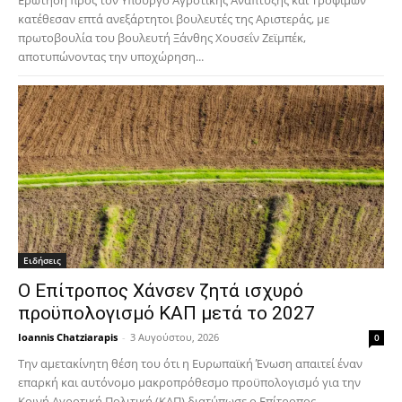
Ερώτηση προς τον Υπουργό Αγροτικής Ανάπτυξης και Τροφίμων
κατέθεσαν επτά ανεξάρτητοι βουλευτές της Αριστεράς, με
πρωτοβουλία του βουλευτή Ξάνθης Χουσεΐν Ζεϊμπέκ,
αποτυπώνοντας την υποχώρηση...
Ειδήσεις
Ο Επίτροπος Χάνσεν ζητά ισχυρό
προϋπολογισμό ΚΑΠ μετά το 2027
Ioannis Chatziarapis
-
3 Αυγούστου, 2026
0
Την αμετακίνητη θέση του ότι η Ευρωπαϊκή Ένωση απαιτεί έναν
επαρκή και αυτόνομο μακροπρόθεσμο προϋπολογισμό για την
Κοινή Αγροτική Πολιτική (ΚΑΠ) διατύπωσε ο Επίτροπος...