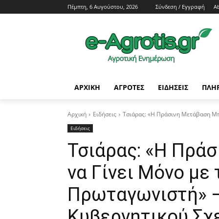
Πέμπτη, 6 Αυγούστου, 2026
Σύνδεση / Εγγραφή
A
ΑΡΧΙΚΗ
AΓΡΟΤΕΣ
ΕΙΔΗΣΕΙΣ
ΠΛΗ
Αρχική
Ειδήσεις
Τσιάρας: «Η Πράσινη Μετάβαση Μπο
Ειδήσεις
Τσιάρας: «Η Πρά
να Γίνει Μόνο με
Πρωταγωνιστή» –
Κυβερνητικού Σχ