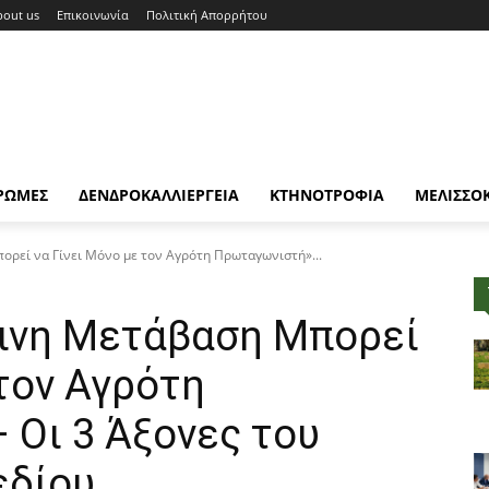
bout us
Επικοινωνία
Πολιτική Απορρήτου
ΡΩΜΕΣ
ΔΕΝΔΡΟΚΑΛΛΙΕΡΓΕΙΑ
ΚΤΗΝΟΤΡΟΦΙΑ
ΜΕΛΙΣΣΟ
ρεί να Γίνει Μόνο με τον Αγρότη Πρωταγωνιστή»...
σινη Μετάβαση Μπορεί
 τον Αγρότη
 Οι 3 Άξονες του
εδίου