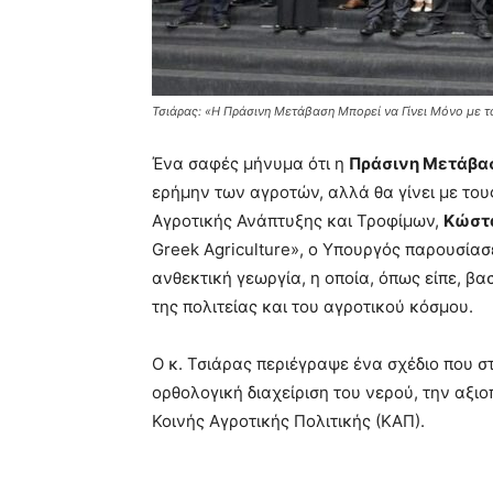
Τσιάρας: «Η Πράσινη Μετάβαση Μπορεί να Γίνει Μόνο με τ
Ένα σαφές μήνυμα ότι η
Πράσινη Μετάβα
ερήμην των αγροτών, αλλά θα γίνει με του
Αγροτικής Ανάπτυξης και Τροφίμων,
Κώστα
Greek Agriculture», ο Υπουργός παρουσίασε
ανθεκτική γεωργία, η οποία, όπως είπε, βα
της πολιτείας και του αγροτικού κόσμου.
Ο κ. Τσιάρας περιέγραψε ένα σχέδιο που στ
ορθολογική διαχείριση του νερού, την αξιο
Κοινής Αγροτικής Πολιτικής (ΚΑΠ).