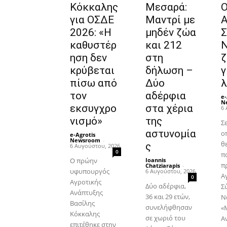
Κόκκαλης
Μεσαρά:
για ΟΣΔΕ
Μαντρί με
Α
2026: «Η
μηδέν ζώα
Σ
καθυστέρ
και 212
ηση δεν
στη
ζ
κρύβεται
δήλωση –
γ
πίσω από
Δύο
λ
τον
αδέρφια
e-
N
εκσυγχρο
στα χέρια
6 
νισμό»
της
Σε
αστυνομία
ο
e-Agrotis
Newsroom
-
θ
ς
6 Αυγούστου, 2026
0
π
Ο πρώην
Ioannis
π
Chatziarapis
-
υφυπουργός
6 Αυγούστου, 2026
Α
0
Αγροτικής
Δύο αδέρφια,
Σ
Ανάπτυξης
36 και 29 ετών,
Ν
Βασίλης
συνελήφθησαν
«
Κόκκαλης
σε χωριό του
Α
επιτέθηκε στην