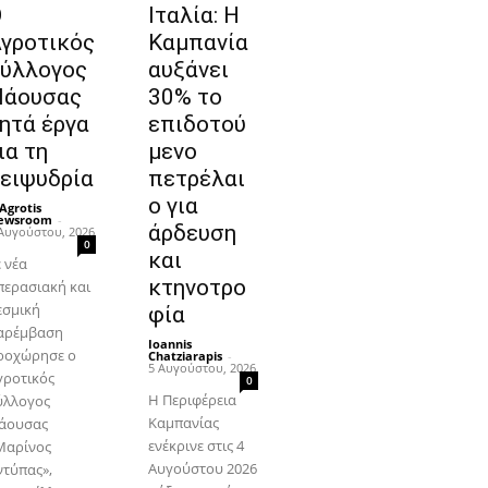
Ο
Ιταλία: Η
γροτικός
Καμπανία
ύλλογος
αυξάνει
Νάουσας
30% το
ητά έργα
επιδοτού
ια τη
μενο
ειψυδρία
πετρέλαι
ο για
Agrotis
ewsroom
-
άρδευση
Αυγούστου, 2026
0
και
 νέα
κτηνοτρο
περασιακή και
εσμική
φία
αρέμβαση
Ioannis
ροχώρησε ο
Chatziarapis
-
5 Αυγούστου, 2026
γροτικός
0
Η Περιφέρεια
ύλλογος
Καμπανίας
άουσας
ενέκρινε στις 4
Μαρίνος
Αυγούστου 2026
ντύπας»,