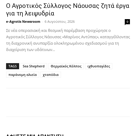
Ο Αγροτικός Σύλλογος Νάουσας ζητά έργα
για τη λειψυδρία
e-Agrotis Newsroom
-
6 Αυγούστου, 2026
0
Σε νέα οπερασιακή και θεσμική παρέμβαση προχώρησε ο
Αγροτικός Σύλλογος Νάουσας «Μαρίνος Αντύπας», καταγγέλλοντας
τη διαχρονική ανυπαρξία ολοκληρωμένου σχεδιασμού για τη
διαχείριση των υδάτινων...
TAGS
Sea Shepherd
Θερμαϊκός Κόλπος
ιχθυοπαγίδες
παράνομη αλιεία
χταπόδια
Facebook
Copy URL