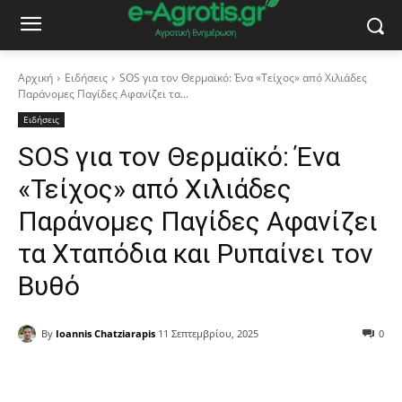
Αρχική
Ειδήσεις
SOS για τον Θερμαϊκό: Ένα «Τείχος» από Χιλιάδες
Παράνομες Παγίδες Αφανίζει τα...
Ειδήσεις
SOS για τον Θερμαϊκό: Ένα
«Τείχος» από Χιλιάδες
Παράνομες Παγίδες Αφανίζει
τα Χταπόδια και Ρυπαίνει τον
Βυθό
By
Ioannis Chatziarapis
11 Σεπτεμβρίου, 2025
0
Facebook
Copy URL