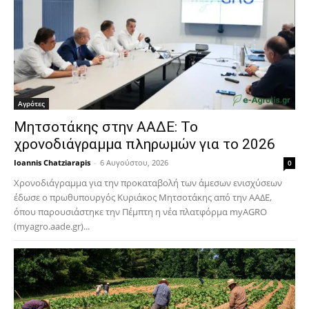
Αγρότες
Μητσοτάκης στην ΑΑΔΕ: Το
χρονοδιάγραμμα πληρωμών για το 2026
Ioannis Chatziarapis
-
6 Αυγούστου, 2026
0
Χρονοδιάγραμμα για την προκαταβολή των άμεσων ενισχύσεων
έδωσε ο πρωθυπουργός Κυριάκος Μητσοτάκης από την ΑΑΔΕ,
όπου παρουσιάστηκε την Πέμπτη η νέα πλατφόρμα myAGRO
(myagro.aade.gr)...