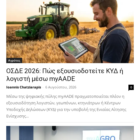
Αγρότες
ΟΣΔΕ 2026: Πώς εξουσιοδοτείτε ΚΥΔ ή
λογιστή μέσω myAADE
Ioannis Chatziarapis
-
6 Αυγούστου, 2026
0
Μέσω της ψηφιακής πύλης myAADE πραγματοποιείται πλέον η
εξουσιοδότηση λογιστών, γεωπόνων, κτηνιάτρων ή Κέντρων
Υποδοχής Δηλώσεων (ΚΥΔ) για την υποβολή της Ενιαίας Αίτησης
Ενίσχυσης...