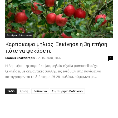
Δενδροκαλλιεργεια
Καρπόκαψα μηλιάς: Ξεκίνησε η 3η πτήση –
πότε να ψεκάσετε
Ioannis Chatziarapis
-
29 Ιουλίου, 2026
0
Η 3η πτήση της καρπόκαψας μηλιάς (Cydia pomonella) έχει
ξεκινήσει, με σημαντικές συλλήψεις εντόμων στις παγίδες να
καταγράφονται το διάστημα 25-28 Ιουλίου, σύμφωνα με...
TAGS
Κρίση
Ροδάκινο
Συμπύρηνο Ροδάκινο
Facebook
Copy URL