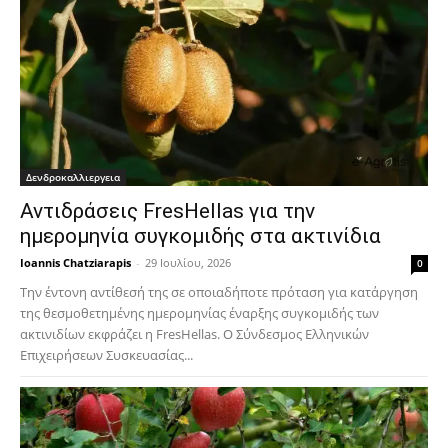
Δενδροκαλλιεργεια
Αντιδράσεις FresHellas για την
ημερομηνία συγκομιδής στα ακτινίδια
Ioannis Chatziarapis
-
29 Ιουλίου, 2026
0
Την έντονη αντίθεσή της σε οποιαδήποτε πρόταση για κατάργηση
της θεσμοθετημένης ημερομηνίας έναρξης συγκομιδής των
ακτινιδίων εκφράζει η FresHellas. Ο Σύνδεσμος Ελληνικών
Επιχειρήσεων Συσκευασίας...