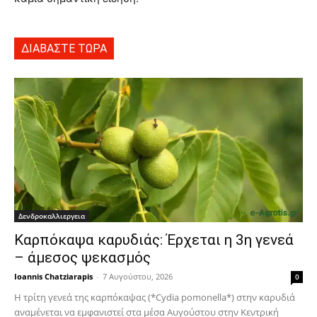
ΔΙΑΒΑΣΤΕ ΤΩΡΑ
Δενδροκαλλιεργεια
Καρπόκαψα καρυδιάς: Έρχεται η 3η γενεά
– άμεσος ψεκασμός
Ioannis Chatziarapis
-
7 Αυγούστου, 2026
0
Η τρίτη γενεά της καρπόκαψας (*Cydia pomonella*) στην καρυδιά
αναμένεται να εμφανιστεί στα μέσα Αυγούστου στην Κεντρική