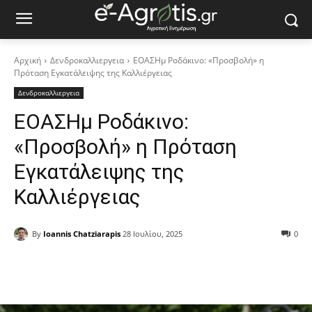
Αρχική
Δενδροκαλλιεργεια
ΕΟΑΣΗμ Ροδάκινο: «Προσβολή» η
Πρόταση Εγκατάλειψης της Καλλιέργειας
Δενδροκαλλιεργεια
ΕΟΑΣΗμ Ροδάκινο:
«Προσβολή» η Πρόταση
Εγκατάλειψης της
Καλλιέργειας
By
Ioannis Chatziarapis
28 Ιουλίου, 2025
0
Facebook
Copy URL