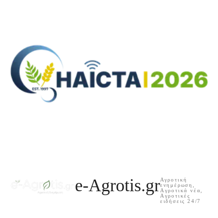
e-Agrotis.gr
Αγροτική
ενημέρωση,
Aγροτικά νέα,
Aγροτικές
ειδήσεις 24/7