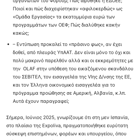
οργανωτών του Φόρουμ; Πώς ιδρύθηκε η ΕΔΟΕΕ;
Ποιοί και πώς διαχειρίστηκαν «αφιλοκερδώς» ως
«Ομάδα Εργασίας» τα εκατομμύρια ευρώ των
προγραμμάτων των ΟΕΦ; Πώς διαλύθηκε κακήν
κακώς;
– Εντύπωση προκαλεί το «πράσινο φως», αν έχει
δοθεί, από πλευράς ΥπΑΑΤ. Δεν είναι μόνο το όχι και
πολύ μακρινό παρελθόν αλλά και οι εκκρεμότητες με
την OLAF στην υπόθεση του εικαζόμενου σκανδάλου
του ΣΕΒΙΤΕΛ, τον εισαγγελέα της VIης Δ/νσης της ΕΕ,
και τον Έλληνα οικονομικό εισαγγελέα για το
πρόγραμμα προώθησης σε Αμερική, Αλβανία, κ.λπ.
Αυτά έχουν παραγραφεί;
Σήμερα, Ιούνιος 2025, γνωρίζουμε ότι στη μεν Ισπανία,
στο πλαίσιο της Expoliva, πραγματοποιήθηκε ευρύτατη
σύσκεψη επιστημόνων, φορέων και υπουργείου, όπου