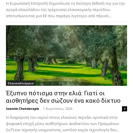
Η Ευρωπαϊκή Επιτροπή δημοσίευσε τη δεύτερη έκθεσή της για την
αγορά ελαιολάδου της τρέχουσας ελαιοκομικής περιόδου,
αποτυπώνοντας μια ΕΕ που παράγει λιγότερο από πέρυσι...
Ελαιοκαλλιέργεια
Έξυπνο πότισμα στην ελιά: Γιατί οι
αισθητήρες δεν σώζουν ένα κακό δίκτυο
Ioannis Chatziarapis
-
1 Αυγούστου, 2026
0
Η διαχείριση του νερού στους ελαιώνες περνάει οριστικά στην
ψηφιακή εποχή μέσω αισθητήρων, Διαδικτύου των Πραγμάτων
(IoT) και τεχνητής νοημοσύνης, ωστόσο καμία τεχνολογία δεν...