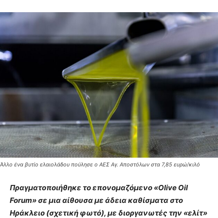
Άλλο ένα βυτίο ελαιολάδου πούλησε ο ΑΕΣ Αγ. Αποστόλων στα 7,85 ευρώ/κιλό
Πραγματοποιήθηκε το επονομαζόμενο «Olive Oil
Forum» σε μια αίθουσα με άδεια καθίσματα στο
Ηράκλειο (σχετική φωτό), με διοργανωτές την «ελίτ»