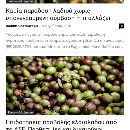
Ελαιοκαλλιέργεια
Καμία παράδοση λαδιού χωρίς
υπογεγραμμένη σύμβαση – τι αλλάζει
Ioannis Chatziarapis
-
9 Αυγούστου, 2026
0
Υποχρεωτική γραπτή σύμβαση πριν από κάθε παράδοση
αγροτικού προϊόντος στον πρώτο αγοραστή θεσπίζει ο Κανονισμός
(ΕΕ) 2026/1739, που εκδόθηκε από το Ευρωπαϊκό Κοινοβούλιο και...
Ελαιοκαλλιέργεια
Επιδοτήσεις προβολής ελαιολάδου από
το ΔΣΕ: Προθεσμίες και δικαιούχοι