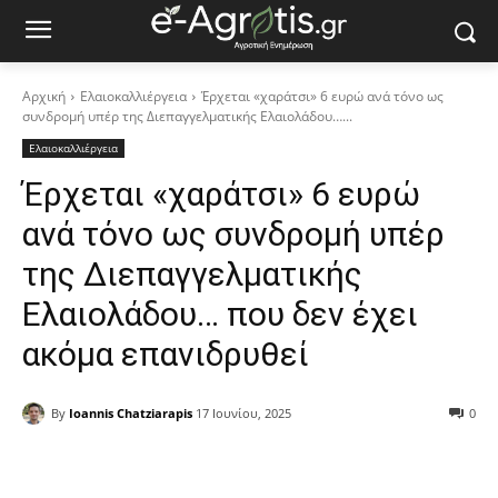
Αρχική
Ελαιοκαλλιέργεια
Έρχεται «χαράτσι» 6 ευρώ ανά τόνο ως
συνδρομή υπέρ της Διεπαγγελματικής Ελαιολάδου…...
Ελαιοκαλλιέργεια
Έρχεται «χαράτσι» 6 ευρώ
ανά τόνο ως συνδρομή υπέρ
της Διεπαγγελματικής
Ελαιολάδου… που δεν έχει
ακόμα επανιδρυθεί
By
Ioannis Chatziarapis
17 Ιουνίου, 2025
0
Facebook
Copy URL