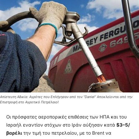
Απίστευτη Αδικία: Αγρότες που Επλήγησαν από τον “Daniel” Αποκλείονται από την
Επιστροφή στο Αγροτικό Πετρέλαιο!
Οι πρόσφατες αεροπορικές επιθέσεις των ΗΠΑ και του
Ισραήλ εναντίον στόχων στο Ιράν αύξησαν κατά
$3–5/
βαρέλι
την τιμή του πετρελαίου, με το Brent να