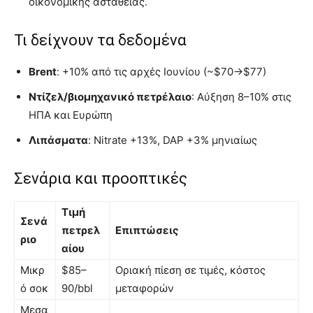
οικονομικής αστάθειας.
Τι δείχνουν τα δεδομένα
Brent
: +10% από τις αρχές Ιουνίου (~$70→$77)
Ντίζελ/βιομηχανικό πετρέλαιο
: Αύξηση 8–10% στις
ΗΠΑ και Ευρώπη
Λιπάσματα
: Nitrate +13%, DAP +3% μηνιαίως
Σενάρια και προοπτικές
Τιμή
Σενά
πετρελ
Επιπτώσεις
ριο
αίου
Μικρ
$85–
Οριακή πίεση σε τιμές, κόστος
ό σοκ
90/bbl
μεταφορών
Μεσα