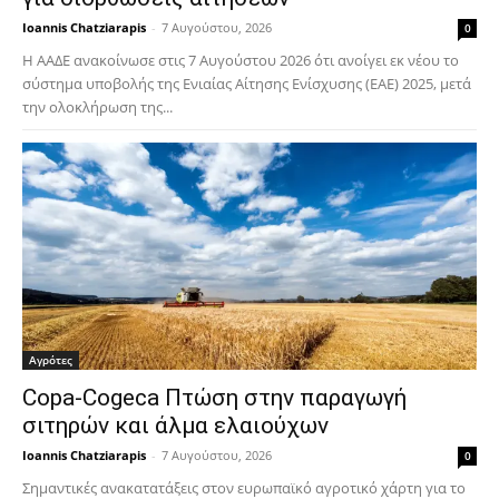
Ioannis Chatziarapis
-
7 Αυγούστου, 2026
0
Η ΑΑΔΕ ανακοίνωσε στις 7 Αυγούστου 2026 ότι ανοίγει εκ νέου το
σύστημα υποβολής της Ενιαίας Αίτησης Ενίσχυσης (ΕΑΕ) 2025, μετά
την ολοκλήρωση της...
Αγρότες
Copa-Cogeca Πτώση στην παραγωγή
σιτηρών και άλμα ελαιούχων
Ioannis Chatziarapis
-
7 Αυγούστου, 2026
0
Σημαντικές ανακατατάξεις στον ευρωπαϊκό αγροτικό χάρτη για το