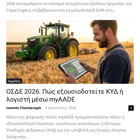
2026 καταγράφουν τα επίσημα στοιχεία των Ομάδων Εργασίας της
Copa-Cogeca, επιβεβαιώνοντας τη μείωση κατά 6,6% στη...
Αγρότες
ΟΣΔΕ 2026: Πώς εξουσιοδοτείτε ΚΥΔ ή
λογιστή μέσω myAADE
Ioannis Chatziarapis
-
6 Αυγούστου, 2026
0
Μέσω της ψηφιακής πύλης myAADE πραγματοποιείται πλέον η
εξουσιοδότηση λογιστών, γεωπόνων, κτηνιάτρων ή Κέντρων
Υποδοχής Δηλώσεων (ΚΥΔ) για την υποβολή της Ενιαίας Αίτησης
Ενίσχυσης...