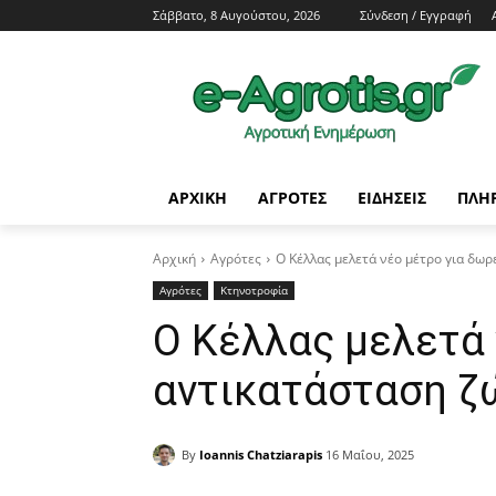
Σάββατο, 8 Αυγούστου, 2026
Σύνδεση / Εγγραφή
ΑΡΧΙΚΗ
AΓΡΟΤΕΣ
ΕΙΔΗΣΕΙΣ
ΠΛΗ
Αρχική
Αγρότες
Ο Κέλλας μελετά νέο μέτρο για δω
Αγρότες
Κτηνοτροφία
Ο Κέλλας μελετά 
αντικατάσταση ζ
By
Ioannis Chatziarapis
16 Μαΐου, 2025