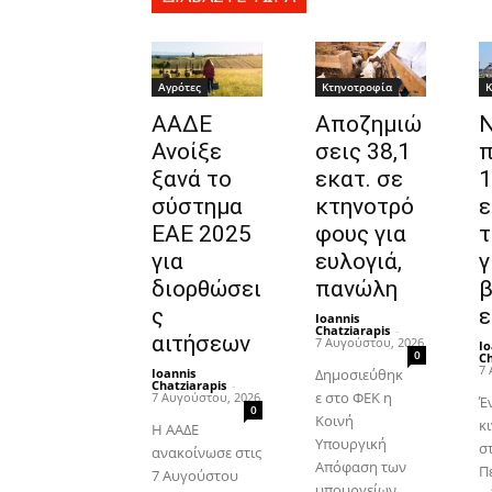
Αγρότες
Κτηνοτροφία
Κ
ΑΑΔΕ
Αποζημιώ
Ανοίξε
σεις 38,1
π
ξανά το
εκατ. σε
1
σύστημα
κτηνοτρό
ε
ΕΑΕ 2025
φους για
τ
για
ευλογιά,
γ
διορθώσει
πανώλη
β
ς
ε
Ioannis
Chatziarapis
-
αιτήσεων
7 Αυγούστου, 2026
Io
0
Ch
7 
Ioannis
Δημοσιεύθηκ
Chatziarapis
-
ε στο ΦΕΚ η
7 Αυγούστου, 2026
Έ
0
Κοινή
κ
Η ΑΑΔΕ
Υπουργική
στ
ανακοίνωσε στις
Απόφαση των
Π
7 Αυγούστου
υπουργείων