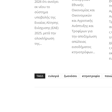
χ
2026 ότι ανοίγει
Εθνικής
Υ
εκ νέου το
Οικονομίας και
Α
σύστημα
Οικονομικών
Α
υποβολής της
και Αγροτικής
Τ
Ενιαίας Αίτησης
Ανάπτυξης και
α
Ενίσχυσης (ΕΑΕ)
Τροφίμων για
ς
2025, μετά την
την αποζημίωση
τ
ολοκλήρωση
απώλειας
χ
της...
εισοδήματος
ς 
κτηνοτρόφων...
ε
ευ
TAGS
ευλογιά
ζωονόσοι
κτηνοτροφία
πανώ
Facebook
Copy URL