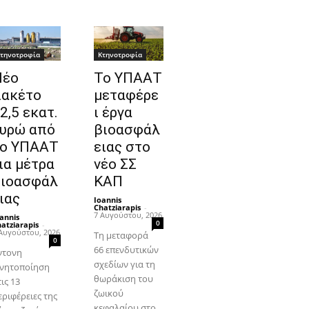
τηνοτροφία
Κτηνοτροφία
Νέο
Το ΥΠΑΑΤ
ακέτο
μεταφέρε
2,5 εκατ.
ι έργα
υρώ από
βιοασφάλ
ο ΥΠΑΑΤ
ειας στο
ια μέτρα
νέο ΣΣ
ιοασφάλ
ΚΑΠ
ιας
Ioannis
Chatziarapis
-
7 Αυγούστου, 2026
annis
0
atziarapis
-
Αυγούστου, 2026
Τη μεταφορά
0
66 επενδυτικών
ντονη
σχεδίων για τη
ινητοποίηση
θωράκιση του
ις 13
ζωικού
εριφέρειες της
κεφαλαίου στο