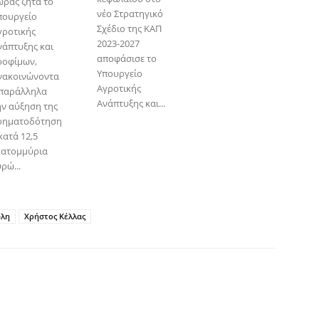
ώρας ζητά το
νέο Στρατηγικό
πουργείο
Σχέδιο της ΚΑΠ
γροτικής
2023-2027
νάπτυξης και
αποφάσισε το
ροφίμων,
Υπουργείο
νακοινώνοντα
Αγροτικής
 παράλληλα
Ανάπτυξης και...
ην αύξηση της
ρηματοδότηση
κατά 12,5
κατομμύρια
ρώ...
λη
Χρήστος Κέλλας