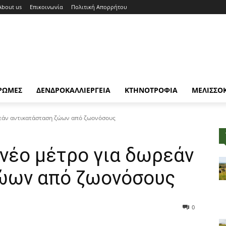
About us
Επικοινωνία
Πολιτική Απορρήτου
ΡΩΜΕΣ
ΔΕΝΔΡΟΚΑΛΛΙΕΡΓΕΙΑ
ΚΤΗΝΟΤΡΟΦΙΑ
ΜΕΛΙΣΣΟ
ρεάν αντικατάσταση ζώων από ζωονόσους
νέο μέτρο για δωρεάν
ώων από ζωονόσους
0