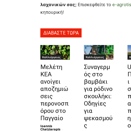
λαχανικών σας;
Επισκεφθείτε το
e-agrotis
κηπουρική!
ΔΙΑΒΑΣΤΕ ΤΩΡΑ
Καλλιέργειες
Καλλιέργειες
Κ
Μελέτη
Συναγερμ
ΚΕΑ
ός στο
Π
ανοίγει
βαμβάκι
ι
αποζημιώ
για ρόδινο
σ
σεις
σκουλήκι:
π
περονοσπ
Οδηγίες
α
όρου στο
για
π
Παγγαίο
ψεκασμού
η
ς
ο
Ioannis
Chatziarapis
-