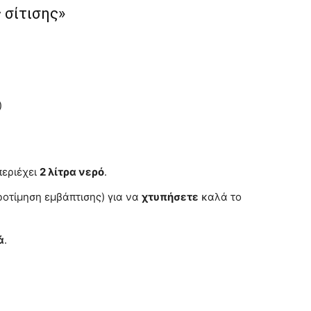
 σίτισης»
)
περιέχει
2 λίτρα νερό
.
οτίμηση εμβάπτισης) για να
χτυπήσετε
καλά το
ά
.