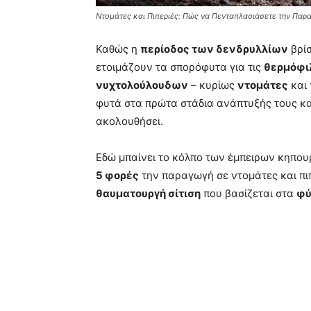
Ντομάτες και Πιπεριές: Πώς να Πενταπλασιάσετε την Πα
Καθώς η
περίοδος των δενδρυλλίων
βρίσ
ετοιμάζουν τα σπορόφυτα για τις
θερμόφι
νυχτολούλουδων
– κυρίως
ντομάτες
και
φυτά στα πρώτα στάδια ανάπτυξής τους κα
ακολουθήσει.
Εδώ μπαίνει το κόλπο των έμπειρων κηπου
5 φορές
την παραγωγή σε ντομάτες και πιπ
θαυματουργή σίτιση
που βασίζεται στα
φύ