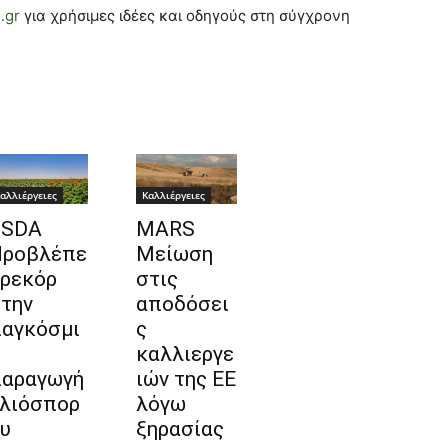
.gr
για χρήσιμες ιδέες και οδηγούς στη σύγχρονη
αλλιέργειες
Καλλιέργειες
USDA
MARS
ροβλέπε
Μείωση
 ρεκόρ
στις
την
αποδόσει
αγκόσμι
ς
καλλιεργε
αραγωγή
ιών της ΕΕ
λιόσπορ
λόγω
υ
ξηρασίας