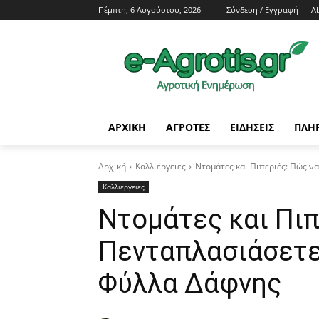
Πέμπτη, 6 Αυγούστου, 2026
Σύνδεση / Εγγραφή
A
ΑΡΧΙΚΗ
AΓΡΟΤΕΣ
ΕΙΔΗΣΕΙΣ
ΠΛΗ
Αρχική
Καλλιέργειες
Ντομάτες και Πιπεριές: Πώς 
Καλλιέργειες
Ντομάτες και Πιπ
Πενταπλασιάσετε
Φύλλα Δάφνης