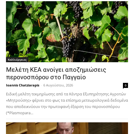
Καλλιέργειες
Μελέτη ΚΕΑ ανοίγει αποζημιώσεις
περονοσπόρου στο Παγγαίο
Ioannis Chatziarapis
-
6 Αυγούστου, 2026
0
Ειδική μελέτη τεκμηρίωσης από τα Κέντρα Εξυπηρέτησης Αγροτών
«Μητρούσης» φέρνει στο φως τα επίσημα μετεωρολογικά δεδομένα
που αποδεικνύουν την πρωτοφανή έξαρση του περονοσπόρου
(*Plasmopara...