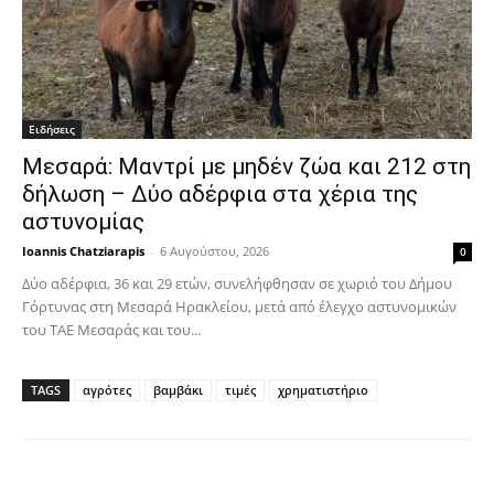
Ειδήσεις
Μεσαρά: Μαντρί με μηδέν ζώα και 212 στη
δήλωση – Δύο αδέρφια στα χέρια της
αστυνομίας
Ioannis Chatziarapis
-
6 Αυγούστου, 2026
0
Δύο αδέρφια, 36 και 29 ετών, συνελήφθησαν σε χωριό του Δήμου
Γόρτυνας στη Μεσαρά Ηρακλείου, μετά από έλεγχο αστυνομικών
του ΤΑΕ Μεσαράς και του...
TAGS
αγρότες
βαμβάκι
τιμές
χρηματιστήριο