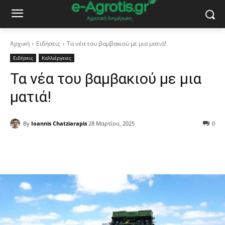
Αρχική
Ειδήσεις
Τα νέα του βαμβακιού με μια ματιά!
Ειδήσεις
Καλλιέργειες
Τα νέα του βαμβακιού με μια
ματιά!
By
Ioannis Chatziarapis
28 Μαρτίου, 2025
0
Facebook
Copy URL