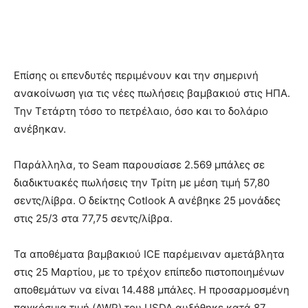
Επίσης οι επενδυτές περιμένουν και την σημερινή
ανακοίνωση για τις νέες πωλήσεις βαμβακιού στις ΗΠΑ.
Την Τετάρτη τόσο το πετρέλαιο, όσο και το δολάριο
ανέβηκαν.
Παράλληλα, το Seam παρουσίασε 2.569 μπάλες σε
διαδικτυακές πωλήσεις την Τρίτη με μέση τιμή 57,80
σεντς/λίβρα. Ο δείκτης Cotlook A ανέβηκε 25 μονάδες
στις 25/3 στα 77,75 σεντς/λίβρα.
Τα αποθέματα βαμβακιού ICE παρέμειναν αμετάβλητα
στις 25 Μαρτίου, με το τρέχον επίπεδο πιστοποιημένων
αποθεμάτων να είναι 14.488 μπάλες. Η προσαρμοσμένη
παγκόσμια τιμή (AWP) του USDA αυξήθηκε κατά 87