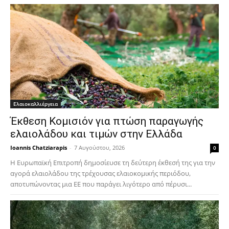
Ελαιοκαλλιέργεια
Έκθεση Κομισιόν για πτώση παραγωγής
ελαιολάδου και τιμών στην Ελλάδα
Ioannis Chatziarapis
-
7 Αυγούστου, 2026
0
Η Ευρωπαϊκή Επιτροπή δημοσίευσε τη δεύτερη έκθεσή της για την
αγορά ελαιολάδου της τρέχουσας ελαιοκομικής περιόδου,
αποτυπώνοντας μια ΕΕ που παράγει λιγότερο από πέρυσι...