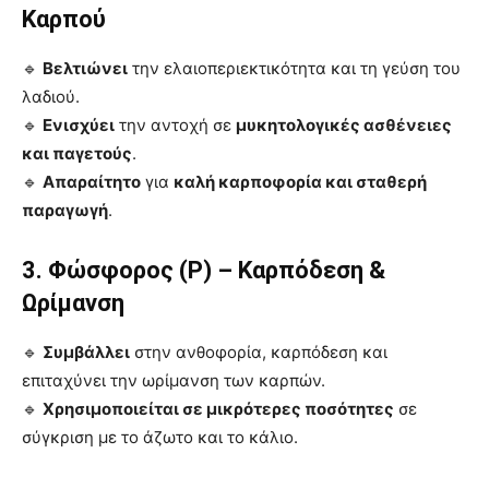
Καρπού
🔹
Βελτιώνει
την ελαιοπεριεκτικότητα και τη γεύση του
λαδιού.
🔹
Ενισχύει
την αντοχή σε
μυκητολογικές ασθένειες
και παγετούς
.
🔹
Απαραίτητο
για
καλή καρποφορία και σταθερή
παραγωγή
.
3. Φώσφορος (P) – Καρπόδεση &
Ωρίμανση
🔹
Συμβάλλει
στην ανθοφορία, καρπόδεση και
επιταχύνει την ωρίμανση των καρπών.
🔹
Χρησιμοποιείται σε μικρότερες ποσότητες
σε
σύγκριση με το άζωτο και το κάλιο.