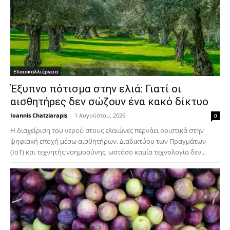
Ελαιοκαλλιέργεια
Έξυπνο πότισμα στην ελιά: Γιατί οι
αισθητήρες δεν σώζουν ένα κακό δίκτυο
Ioannis Chatziarapis
-
1 Αυγούστου, 2026
0
Η διαχείριση του νερού στους ελαιώνες περνάει οριστικά στην
ψηφιακή εποχή μέσω αισθητήρων, Διαδικτύου των Πραγμάτων
(IoT) και τεχνητής νοημοσύνης, ωστόσο καμία τεχνολογία δεν...