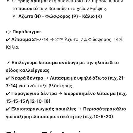
Οι
τρείς αριθμοί
στη συσκευασία αντιπροσωπεύουν
το
ποσοστό
των βασικών στοιχείων θρέψης:
Άζωτο (Ν) – Φώσφορος (P) – Κάλιο (K)
👉
Παράδειγμα
:
✔️
Λίπασμα 21-7-14
→ 21% Άζωτο, 7% Φώσφορος, 14%
Κάλιο.
📌
Επιλέγουμε λίπασμα ανάλογα με την ηλικία & το
είδος καλλιέργειας
✔️
Νεαρά δέντρα
→
Λίπασμα με υψηλό άζωτο (π.χ. 21-
7-14)
για ανάπτυξη βλάστησης.
✔️
Παραγωγικά δέντρα
→
Ισορροπημένο λίπασμα (π.χ.
15-15-15 ή 12-10-18)
.
✔️
Ελαιοπαραγωγικές ποικιλίες
→
Περισσότερο κάλιο
για αύξηση ελαιοπεριεκτικότητας (π.χ. 10-5-20)
.