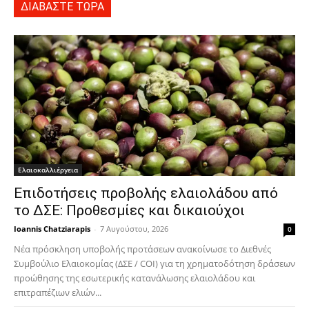
ΔΙΑΒΑΣΤΕ ΤΩΡΑ
Ελαιοκαλλιέργεια
Επιδοτήσεις προβολής ελαιολάδου από
το ΔΣΕ: Προθεσμίες και δικαιούχοι
Ioannis Chatziarapis
-
7 Αυγούστου, 2026
0
Νέα πρόσκληση υποβολής προτάσεων ανακοίνωσε το Διεθνές
Συμβούλιο Ελαιοκομίας (ΔΣΕ / COI) για τη χρηματοδότηση δράσεων
προώθησης της εσωτερικής κατανάλωσης ελαιολάδου και
επιτραπέζιων ελιών...