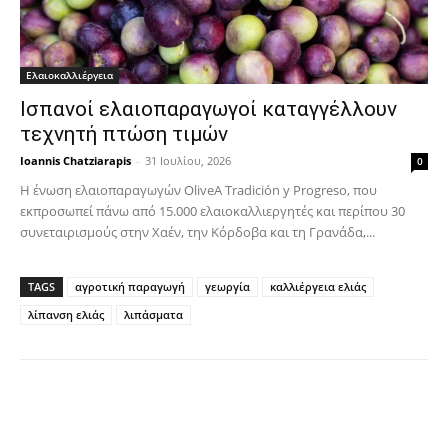
Ελαιοκαλλιέργεια
Ισπανοί ελαιοπαραγωγοί καταγγέλλουν
τεχνητή πτώση τιμών
Ioannis Chatziarapis
-
31 Ιουλίου, 2026
0
Η ένωση ελαιοπαραγωγών OliveA Tradición y Progreso, που
εκπροσωπεί πάνω από 15.000 ελαιοκαλλιεργητές και περίπου 30
συνεταιρισμούς στην Χαέν, την Κόρδοβα και τη Γρανάδα,...
TAGS
αγροτική παραγωγή
γεωργία
καλλιέργεια ελιάς
λίπανση ελιάς
λιπάσματα
Facebook
Copy URL