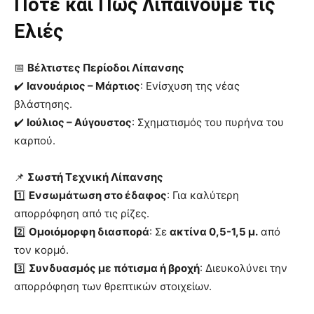
Πότε και Πώς Λιπαίνουμε τις
Ελιές
📅
Βέλτιστες Περίοδοι Λίπανσης
✔️
Ιανουάριος – Μάρτιος
: Ενίσχυση της νέας
βλάστησης.
✔️
Ιούλιος – Αύγουστος
: Σχηματισμός του πυρήνα του
καρπού.
📌
Σωστή Τεχνική Λίπανσης
1️⃣
Ενσωμάτωση στο έδαφος
: Για καλύτερη
απορρόφηση από τις ρίζες.
2️⃣
Ομοιόμορφη διασπορά
: Σε
ακτίνα 0,5-1,5 μ.
από
τον κορμό.
3️⃣
Συνδυασμός με πότισμα ή βροχή
: Διευκολύνει την
απορρόφηση των θρεπτικών στοιχείων.