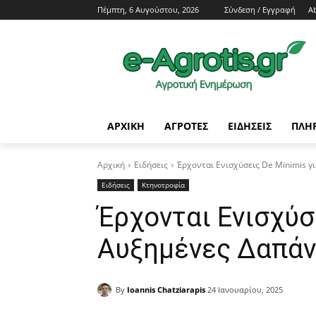
Πέμπτη, 6 Αυγούστου, 2026
Σύνδεση / Εγγραφή
A
ΑΡΧΙΚΗ
AΓΡΟΤΕΣ
ΕΙΔΗΣΕΙΣ
ΠΛΗ
Αρχική
Ειδήσεις
Έρχονται Ενισχύσεις De Minimis γ
Ειδήσεις
Κτηνοτροφία
Έρχονται Ενισχύσε
Αυξημένες Δαπάν
By
Ioannis Chatziarapis
24 Ιανουαρίου, 2025