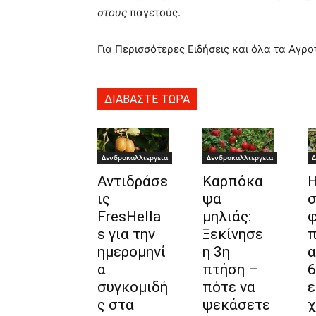
στους
παγετούς.
Για Περισσότερες Ειδήσεις και όλα τα Αγρο
ΔΙΑΒΑΣΤΕ ΤΩΡΑ
Δενδροκαλλιεργεια
Δενδροκαλλιεργεια
Δ
Αντιδράσε
Καρπόκα
Η
ις
ψα
σ
FresHella
μηλιάς:
φ
s για την
Ξεκίνησε
π
ημερομηνί
η 3η
α
πτήση –
6
συγκομιδή
πότε να
ε
ς στα
ψεκάσετε
χ