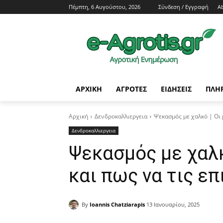
Πέμπτη, 6 Αυγούστου, 2026
Σύνδεση / Εγγραφή
A
ΑΡΧΙΚΗ
AΓΡΟΤΕΣ
ΕΙΔΗΣΕΙΣ
ΠΛΗ
Αρχική
Δενδροκαλλιεργεια
Ψεκασμός με χαλκό | Oι 
Δενδροκαλλιεργεια
Ψεκασμός με χαλκ
και πως να τις ε
By
Ioannis Chatziarapis
13 Ιανουαρίου, 2025