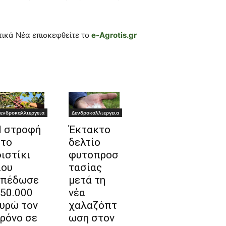
τικά Νέα επισκεφθείτε το
e-Agrotis.gr
ενδροκαλλιεργεια
Δενδροκαλλιεργεια
 στροφή
Έκτακτο
το
δελτίο
ιστίκι
φυτοπροσ
ου
τασίας
απέδωσε
μετά τη
50.000
νέα
υρώ τον
χαλαζόπτ
ρόνο σε
ωση στον