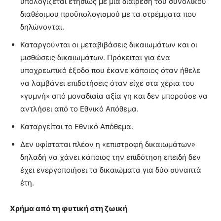
υπολογίζεται ετησίως µε µία διαίρεση του συνολικού
διαθέσιµου προϋπολογισµού µε τα στρέµµατα που
δηλώνονται.
Καταργούνται οι µεταβιβάσεις δικαιωµάτων και οι
µισθώσεις δικαιωµάτων. Πρόκειται για ένα
υποχρεωτικό έξοδο που έκανε κάποιος όταν ήθελε
να λαµβάνει επιδοτήσεις όταν είχε στα χέρια του
«γυµνή» από µοναδιαία αξία γη και δεν µπορούσε να
αντλήσει από το Εθνικό Απόθεµα.
Καταργείται το Εθνικό Απόθεµα.
∆εν υφίσταται πλέον η «επιστροφή δικαιωµάτων»
δηλαδή να χάνει κάποιος την επιδότηση επειδή δεν
έχει ενεργοποιήσει τα δικαιώµατα για δύο συναπτά
έτη.
Χρήµα από τη φυτική στη ζωική