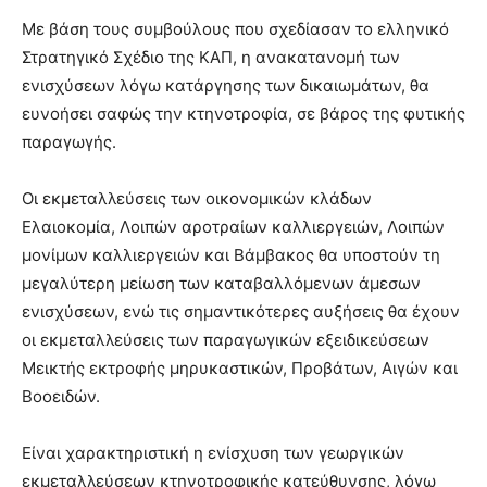
Με βάση τους συµβούλους που σχεδίασαν το ελληνικό
Στρατηγικό Σχέδιο της ΚΑΠ, η ανακατανοµή των
ενισχύσεων λόγω κατάργησης των δικαιωµάτων, θα
ευνοήσει σαφώς την κτηνοτροφία, σε βάρος της φυτικής
παραγωγής.
Οι εκµεταλλεύσεις των οικονοµικών κλάδων
Ελαιοκοµία, Λοιπών αροτραίων καλλιεργειών, Λοιπών
µονίµων καλλιεργειών και Βάµβακος θα υποστούν τη
µεγαλύτερη µείωση των καταβαλλόµενων άµεσων
ενισχύσεων, ενώ τις σηµαντικότερες αυξήσεις θα έχουν
οι εκµεταλλεύσεις των παραγωγικών εξειδικεύσεων
Μεικτής εκτροφής µηρυκαστικών, Προβάτων, Αιγών και
Βοοειδών.
Eίναι χαρακτηριστική η ενίσχυση των γεωργικών
εκµεταλλεύσεων κτηνοτροφικής κατεύθυνσης, λόγω