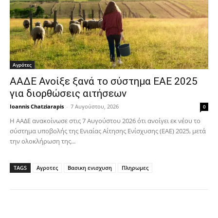
Αγρότες
ΑΑΔΕ Ανοίξε ξανά το σύστημα ΕΑΕ 2025
για διορθώσεις αιτήσεων
Ioannis Chatziarapis
-
7 Αυγούστου, 2026
0
Η ΑΑΔΕ ανακοίνωσε στις 7 Αυγούστου 2026 ότι ανοίγει εκ νέου το
σύστημα υποβολής της Ενιαίας Αίτησης Ενίσχυσης (ΕΑΕ) 2025, μετά
την ολοκλήρωση της...
TAGS
Αγροτες
Βασικη ενισχυση
Πληρωμες
Facebook
Copy URL