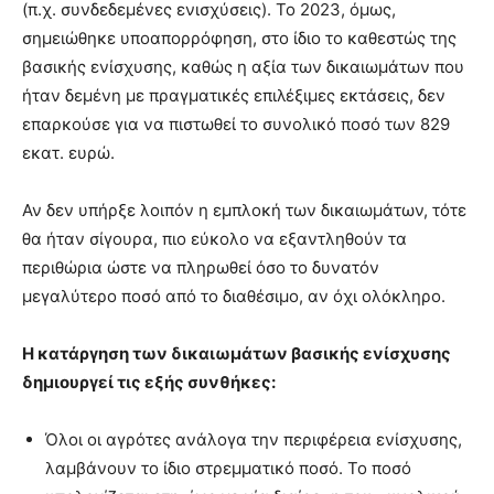
(π.χ. συνδεδεµένες ενισχύσεις). Το 2023, όµως,
σηµειώθηκε υποαπορρόφηση, στο ίδιο το καθεστώς της
βασικής ενίσχυσης, καθώς η αξία των δικαιωµάτων που
ήταν δεµένη µε πραγµατικές επιλέξιµες εκτάσεις, δεν
επαρκούσε για να πιστωθεί το συνολικό ποσό των 829
εκατ. ευρώ.
Αν δεν υπήρξε λοιπόν η εµπλοκή των δικαιωµάτων, τότε
θα ήταν σίγουρα, πιο εύκολο να εξαντληθούν τα
περιθώρια ώστε να πληρωθεί όσο το δυνατόν
µεγαλύτερο ποσό από το διαθέσιµο, αν όχι ολόκληρο.
Η κατάργηση των δικαιωµάτων βασικής ενίσχυσης
δηµιουργεί τις εξής συνθήκες:
Όλοι οι αγρότες ανάλογα την περιφέρεια ενίσχυσης,
λαµβάνουν το ίδιο στρεµµατικό ποσό. Το ποσό