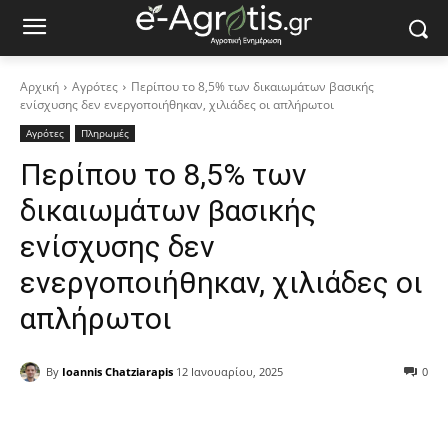
Αρχική
Αγρότες
Περίπου το 8,5% των δικαιωµάτων βασικής
ενίσχυσης δεν ενεργοποιήθηκαν, χιλιάδες οι απλήρωτοι
Αγρότες
Πληρωμές
Περίπου το 8,5% των
δικαιωµάτων βασικής
ενίσχυσης δεν
ενεργοποιήθηκαν, χιλιάδες οι
απλήρωτοι
By
Ioannis Chatziarapis
12 Ιανουαρίου, 2025
0
Facebook
Copy URL