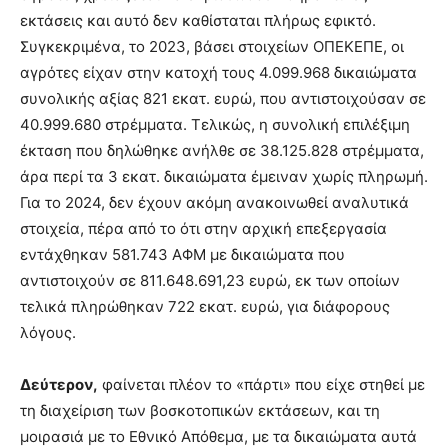
εκτάσεις και αυτό δεν καθίσταται πλήρως εφικτό.
Συγκεκριµένα, το 2023, βάσει στοιχείων ΟΠΕΚΕΠΕ, οι
αγρότες είχαν στην κατοχή τους 4.099.968 δικαιώµατα
συνολικής αξίας 821 εκατ. ευρώ, που αντιστοιχούσαν σε
40.999.680 στρέµµατα. Τελικώς, η συνολική επιλέξιµη
έκταση που δηλώθηκε ανήλθε σε 38.125.828 στρέµµατα,
άρα περί τα 3 εκατ. δικαιώµατα έµειναν χωρίς πληρωµή.
Για το 2024, δεν έχουν ακόµη ανακοινωθεί αναλυτικά
στοιχεία, πέρα από το ότι στην αρχική επεξεργασία
εντάχθηκαν 581.743 ΑΦΜ µε δικαιώµατα που
αντιστοιχούν σε 811.648.691,23 ευρώ, εκ των οποίων
τελικά πληρώθηκαν 722 εκατ. ευρώ, για διάφορους
λόγους.
∆εύτερον,
φαίνεται πλέον το «πάρτι» που είχε στηθεί µε
τη διαχείριση των βοσκοτοπικών εκτάσεων, και τη
µοιρασιά µε το Εθνικό Απόθεµα, µε τα δικαιώµατα αυτά