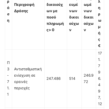
ρ
λ
Περιγραφή
δικαιούχ
ευμέ
ωμέ
ά
η
Δράσης
ων με
νων
νων
σ
ρ
ποσό
δικαι
δικαι
η
ω
πληρωμή
ούχω
ούχω
μ
ς
> 0
ν
ν
ή
ς
€
17
1.
Π
7
3
Αντισταθμιστική
9
-
ενίσχυση σε
246.9
247.486
514
6.
7
ορεινές
72
4
1.
περιοχές
9
1
7,
12