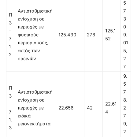
5
Αντισταθμιστική
7.
Π
ενίσχυση σε
3
3
περιοχές με
0
-
125.1
φυσικούς
125.430
278
9.
7
52
περιορισμούς,
01
1.
εκτός των
5,
2
ορεινών
2
7
9.
5
Π
Αντισταθμιστική
7
3
ενίσχυση σε
8.
-
22.61
περιοχές με
22.656
42
2
7
4
ειδικά
7
1.
μειονεκτήματα
9,
3
2