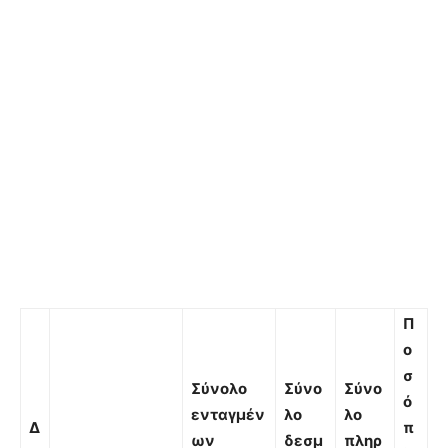
Π
ο
σ
Σύνολο
Σύνο
Σύνο
ό
ενταγμέν
λο
λο
Δ
π
ων
δεσμ
πληρ