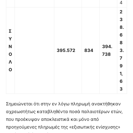
4
2
3
8.
Σ
6
Υ
8
Ν
394.
395.572
834
3.
Ο
738
7
Λ
9
Ο
1,
6
3
Σημειώνεται ότι στην εν λόγω πληρωμή ανακτήθηκαν
αχρεωστήτως καταβληθέντα ποσά παλαιοτέρων ετών,
που προέκυψαν αποκλειστικά και μόνο από
προηγούμενες πληρωμές της «εξισωτικής ενίσχυσης»