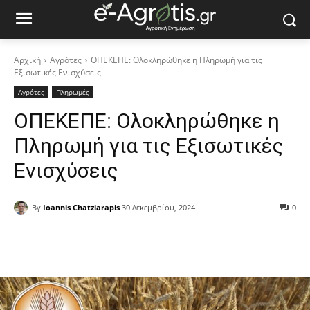
Αρχική
Αγρότες
ΟΠΕΚΕΠΕ: Ολοκληρώθηκε η Πληρωμή για τις
Εξισωτικές Ενισχύσεις
Αγρότες
Πληρωμές
ΟΠΕΚΕΠΕ: Ολοκληρώθηκε η
Πληρωμή για τις Εξισωτικές
Ενισχύσεις
By
Ioannis Chatziarapis
30 Δεκεμβρίου, 2024
0
Facebook
Copy URL