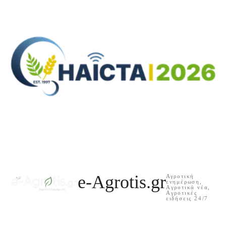
e-Agrotis.gr
Αγροτική
ενημέρωση,
Aγροτικά νέα,
Aγροτικές
ειδήσεις 24/7