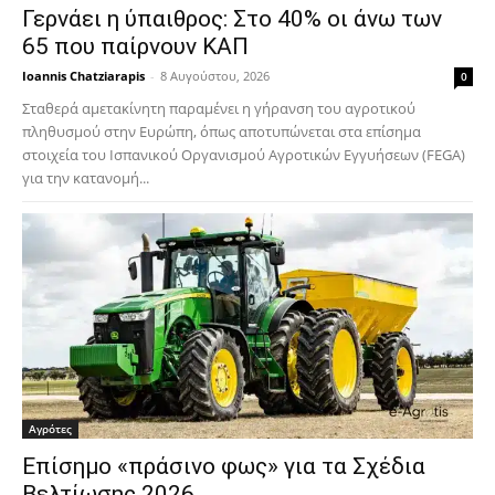
Γερνάει η ύπαιθρος: Στο 40% οι άνω των
65 που παίρνουν ΚΑΠ
Ioannis Chatziarapis
-
8 Αυγούστου, 2026
0
Σταθερά αμετακίνητη παραμένει η γήρανση του αγροτικού
πληθυσμού στην Ευρώπη, όπως αποτυπώνεται στα επίσημα
στοιχεία του Ισπανικού Οργανισμού Αγροτικών Εγγυήσεων (FEGA)
για την κατανομή...
Αγρότες
Επίσημο «πράσινο φως» για τα Σχέδια
Βελτίωσης 2026