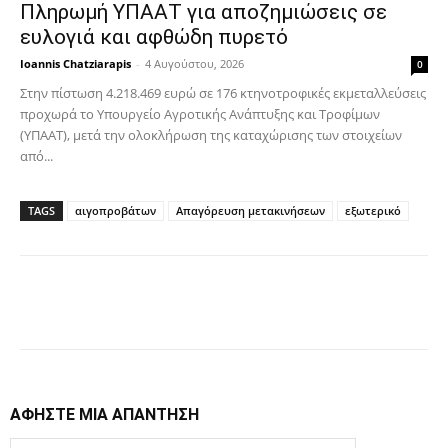
Πληρωμή ΥΠΑΑΤ για αποζημιώσεις σε
ευλογιά και αφθώδη πυρετό
Ioannis Chatziarapis
-
4 Αυγούστου, 2026
0
Στην πίστωση 4.218.469 ευρώ σε 176 κτηνοτροφικές εκμεταλλεύσεις
προχωρά το Υπουργείο Αγροτικής Ανάπτυξης και Τροφίμων
(ΥΠΑΑΤ), μετά την ολοκλήρωση της καταχώρισης των στοιχείων
από...
TAGS
αιγοπροβάτων
Απαγόρευση μετακινήσεων
εξωτερικό
Facebook
Copy URL
ΑΦΗΣΤΕ ΜΙΑ ΑΠΑΝΤΗΣΗ