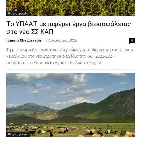
Κτηνοτροφία
Το ΥΠΑΑΤ μεταφέρει έργα βιοασφάλειας
στο νέο ΣΣ ΚΑΠ
Ioannis Chatziarapis
-
7 Αυγούστου, 2026
0
Τη μεταφορά 66 επενδυτικών σχεδίων για τη θωράκιση του ζωικού
κεφαλαίου στο νέο Στρατηγικό Σχέδιο της ΚΑΠ 2023-2027
αποφάσισε το Υπουργείο Αγροτικής Ανάπτυξης και...
Κτηνοτροφία