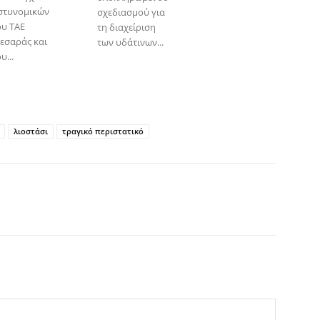
στυνομικών
σχεδιασμού για
ου ΤΑΕ
τη διαχείριση
εσαράς και
των υδάτινων...
υ...
λιοστάσι
τραγικό περιστατικό