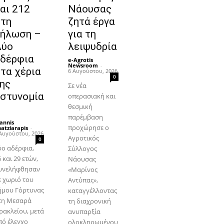
αι 212
Νάουσας
τη
ζητά έργα
ήλωση –
για τη
Δύο
λειψυδρία
δέρφια
e-Agrotis
Newsroom
-
τα χέρια
6 Αυγούστου, 2026
0
ης
Σε νέα
στυνομία
οπερασιακή και
θεσμική
παρέμβαση
annis
προχώρησε ο
atziarapis
-
Αυγούστου, 2026
Αγροτικός
0
ύο αδέρφια,
Σύλλογος
 και 29 ετών,
Νάουσας
υνελήφθησαν
«Μαρίνος
ε χωριό του
Αντύπας»,
ήμου Γόρτυνας
καταγγέλλοντας
τη Μεσαρά
τη διαχρονική
ρακλείου, μετά
ανυπαρξία
πό έλεγχο
ολοκληρωμένου