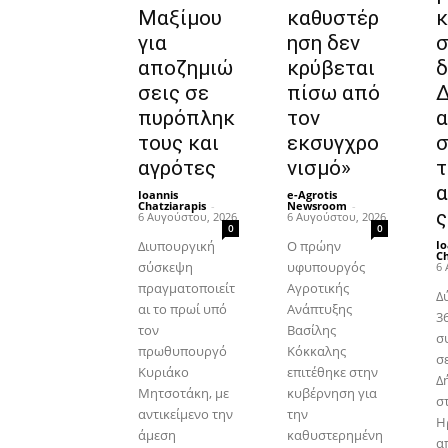
Μαξίμου
καθυστέρ
κ
για
ηση δεν
σ
αποζημιώ
κρύβεται
δ
σεις σε
πίσω από
πυρόπληκ
τον
α
τους και
εκσυγχρο
σ
αγρότες
νισμό»
τ
α
Ioannis
e-Agrotis
Chatziarapis
-
Newsroom
-
ς
6 Αυγούστου, 2026
6 Αυγούστου, 2026
0
0
Διυπουργική
Ο πρώην
Io
Ch
σύσκεψη
υφυπουργός
6 
πραγματοποιείτ
Αγροτικής
Δ
αι το πρωί υπό
Ανάπτυξης
36
τον
Βασίλης
σ
πρωθυπουργό
Κόκκαλης
σ
Κυριάκο
επιτέθηκε στην
Δ
Μητσοτάκη, με
κυβέρνηση για
σ
αντικείμενο την
την
Η
άμεση
καθυστερημένη
α