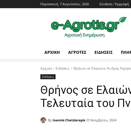
Παρασκευή, 7 Αυγούστου, 2026
Σύνδεση / Εγγραφή
ΑΡΧΙΚΗ
AΓΡΟΤΕΣ
ΕΙΔΗΣΕΙΣ
ΠΛΗ
Αρχική
Ειδήσεις
Θρήνος σε Ελαιώνα: Άνδρας Άφησε 
Ειδήσεις
Θρήνος σε Ελαιώ
Τελευταία του Πν
By
Ioannis Chatziarapis
23 Νοεμβρίου, 2024