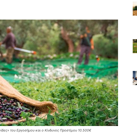
ίδες» του Εργοσήμου και ο Κίνδυνος Προστίμου 10.500€