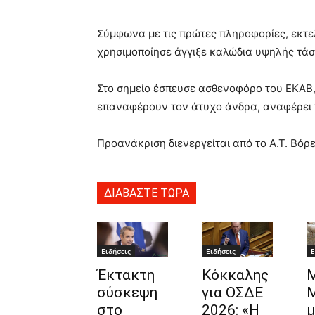
Σύμφωνα με τις πρώτες πληροφορίες, εκτε
χρησιμοποίησε άγγιξε καλώδια υψηλής τάσ
Στο σημείο έσπευσε ασθενοφόρο του ΕΚΑΒ,
επαναφέρουν τον άτυχο άνδρα, αναφέρει τ
Προανάκριση διενεργείται από το Α.Τ. Βόρ
ΔΙΑΒΑΣΤΕ ΤΩΡΑ
Ειδήσεις
Ειδήσεις
Ε
Έκτακτη
Κόκκαλης
Μ
σύσκεψη
για ΟΣΔΕ
Μ
στο
2026: «Η
μ