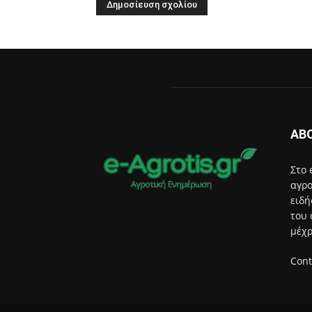
AB
Στο 
αγρο
ειδή
του 
μέχρ
Cont