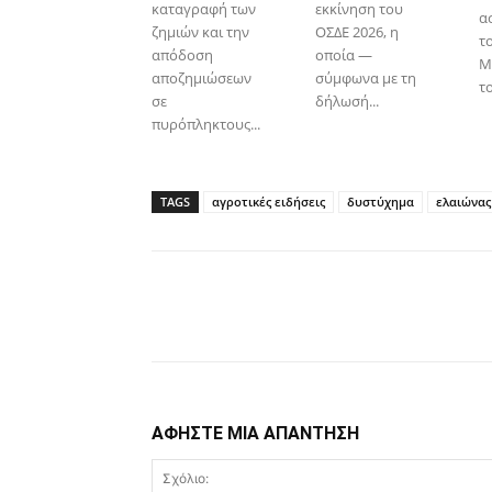
καταγραφή των
εκκίνηση του
α
ζημιών και την
ΟΣΔΕ 2026, η
τ
απόδοση
οποία —
Μ
αποζημιώσεων
σύμφωνα με τη
το
σε
δήλωσή...
πυρόπληκτους...
TAGS
αγροτικές ειδήσεις
δυστύχημα
ελαιώνας
Facebook
Copy URL
ΑΦΗΣΤΕ ΜΙΑ ΑΠΑΝΤΗΣΗ