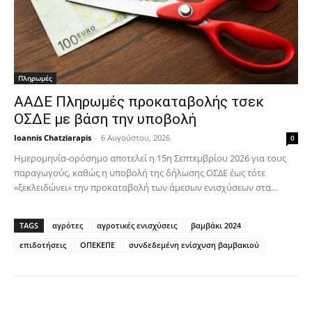
Πληρωμές
ΑΑΔΕ Πληρωμές προκαταβολής τσεκ
ΟΣΔΕ με βάση την υποβολή
Ioannis Chatziarapis
-
6 Αυγούστου, 2026
0
Ημερομηνία-ορόσημο αποτελεί η 15η Σεπτεμβρίου 2026 για τους
παραγωγούς, καθώς η υποβολή της δήλωσης ΟΣΔΕ έως τότε
«ξεκλειδώνει» την προκαταβολή των άμεσων ενισχύσεων στα...
TAGS
αγρότες
αγροτικές ενισχύσεις
βαμβάκι 2024
επιδοτήσεις
ΟΠΕΚΕΠΕ
συνδεδεμένη ενίσχυση βαμβακιού
Facebook
Copy URL