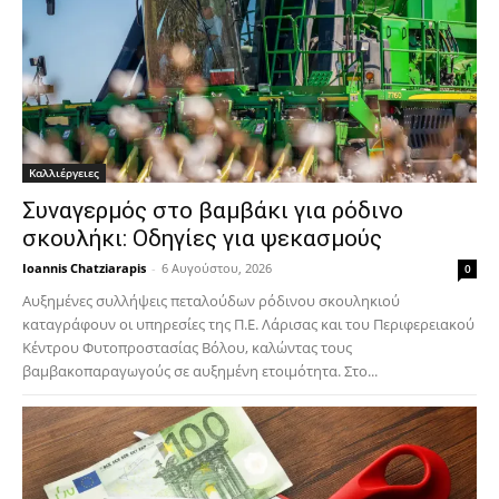
Καλλιέργειες
Συναγερμός στο βαμβάκι για ρόδινο
σκουλήκι: Οδηγίες για ψεκασμούς
Ioannis Chatziarapis
-
6 Αυγούστου, 2026
0
Αυξημένες συλλήψεις πεταλούδων ρόδινου σκουληκιού
καταγράφουν οι υπηρεσίες της Π.Ε. Λάρισας και του Περιφερειακού
Κέντρου Φυτοπροστασίας Βόλου, καλώντας τους
βαμβακοπαραγωγούς σε αυξημένη ετοιμότητα. Στο...