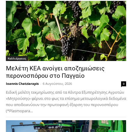
Καλλιέργειες
Μελέτη ΚΕΑ ανοίγει αποζημιώσεις
περονοσπόρου στο Παγγαίο
Ioannis Chatziarapis
-
6 Αυγούστου, 2026
0
Ειδική μελέτη τεκμηρίωσης από τα Κέντρα Εξυπηρέτησης Αγροτών
«Μητρούσης» φέρνει στο φως τα επίσημα μετεωρολογικά δεδομένα
που αποδεικνύουν την πρωτοφανή έξαρση του περονοσπόρου
(*Plasmopara...