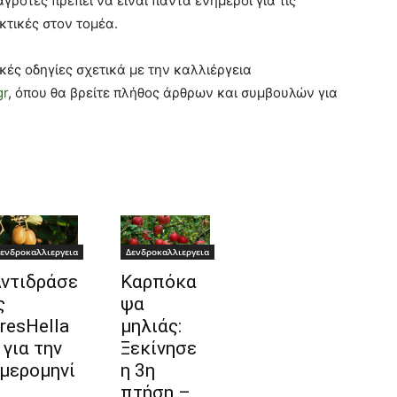
ρότες πρέπει να είναι πάντα ενήμεροι για τις
ακτικές στον τομέα.
κές οδηγίες σχετικά με την καλλιέργεια
gr
, όπου θα βρείτε πλήθος άρθρων και συμβουλών για
ενδροκαλλιεργεια
Δενδροκαλλιεργεια
ντιδράσε
Καρπόκα
ς
ψα
resHella
μηλιάς:
 για την
Ξεκίνησε
μερομηνί
η 3η
πτήση –