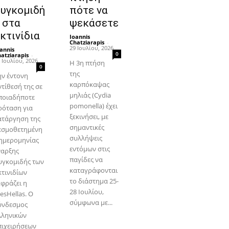
υγκομιδή
πότε να
 στα
ψεκάσετε
κτινίδια
Ioannis
Chatziarapis
-
29 Ιουλίου, 2026
annis
0
atziarapis
-
 Ιουλίου, 2026
Η 3η πτήση
0
της
ην έντονη
καρπόκαψας
ντίθεσή της σε
μηλιάς (Cydia
ποιαδήποτε
pomonella) έχει
ρόταση για
ξεκινήσει, με
ατάργηση της
σημαντικές
εσμοθετημένη
συλλήψεις
 ημερομηνίας
εντόμων στις
ναρξης
παγίδες να
υγκομιδής των
καταγράφονται
κτινιδίων
το διάστημα 25-
κφράζει η
28 Ιουλίου,
esHellas. Ο
σύμφωνα με...
ύνδεσμος
λληνικών
πιχειρήσεων