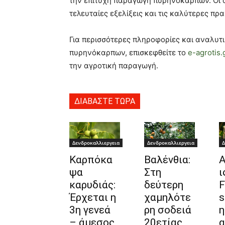
την επιτυχή παραγωγή πυρηνόκαρπων. Οι αγ
τελευταίες εξελίξεις και τις καλύτερες πρ
Για περισσότερες πληροφορίες και αναλυτι
πυρηνόκαρπων, επισκεφθείτε το
e-agrotis.
την αγροτική παραγωγή.
ΔΙΑΒΑΣΤΕ ΤΩΡΑ
Δενδροκαλλιεργεια
Δενδροκαλλιεργεια
Δ
Καρπόκα
Βαλένθια:
Α
ψα
Στη
ι
καρυδιάς:
δεύτερη
F
Έρχεται η
χαμηλότε
s
3η γενεά
ρη σοδειά
η
– άμεσος
20ετίας
α