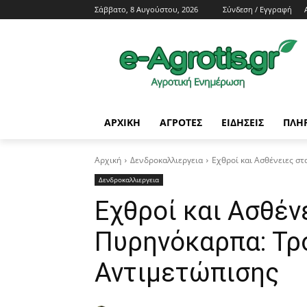
Σάββατο, 8 Αυγούστου, 2026
Σύνδεση / Εγγραφή
ΑΡΧΙΚΗ
AΓΡΟΤΕΣ
ΕΙΔΗΣΕΙΣ
ΠΛΗ
Αρχική
Δενδροκαλλιεργεια
Εχθροί και Ασθένειες σ
Δενδροκαλλιεργεια
Εχθροί και Ασθέν
Πυρηνόκαρπα: Τρ
Αντιμετώπισης