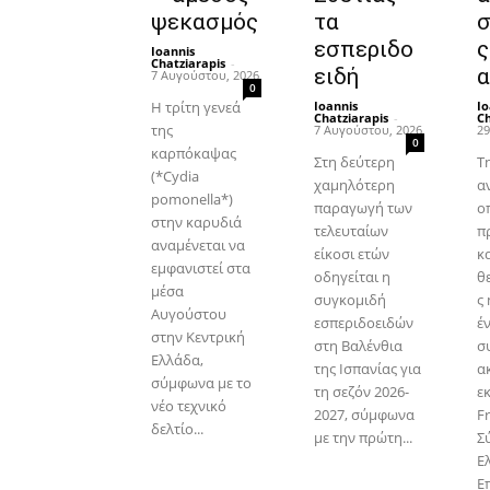
ψεκασμός
τα
σ
εσπεριδο
ς
Ioannis
Chatziarapis
-
ειδή
α
7 Αυγούστου, 2026
0
Η τρίτη γενεά
Ioannis
Io
Chatziarapis
-
Ch
της
7 Αυγούστου, 2026
29
0
καρπόκαψας
Στη δεύτερη
Τ
(*Cydia
χαμηλότερη
α
pomonella*)
παραγωγή των
ο
στην καρυδιά
τελευταίων
π
αναμένεται να
είκοσι ετών
κ
εμφανιστεί στα
οδηγείται η
θ
μέσα
συγκομιδή
ς
Αυγούστου
εσπεριδοειδών
έ
στην Κεντρική
στη Βαλένθια
σ
Ελλάδα,
της Ισπανίας για
α
σύμφωνα με το
τη σεζόν 2026-
ε
νέο τεχνικό
2027, σύμφωνα
Fr
δελτίο...
με την πρώτη...
Σ
Ε
Ε