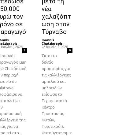
απέδωσε
μετά τη
50.000
νέα
υρώ τον
χαλαζόπτ
ρόνο σε
ωση στον
αραγωγό
Τύρναβο
annis
Ioannis
atziarapis
-
Chatziarapis
-
 Ιουλίου, 2026
28 Ιουλίου, 2026
2
0
 Ισπανός
Έκτακτο
αραγωγός Juan
δελτίο
osé Chacón από
προστασίας για
ην περιοχή
τις καλλιέργειες
ozuelo de
αμπελιού και
alatrava
μηλοειδών
ποφάσισε να
εξέδωσε το
γκαταλείψει
Περιφερειακό
ην
Κέντρο
αραδοσιακή
Προστασίας
αλλιέργεια της
Φυτών,
ιάς για να
Ποιοτικού &
ραφεί στο...
Φυτοϋγειονομικ