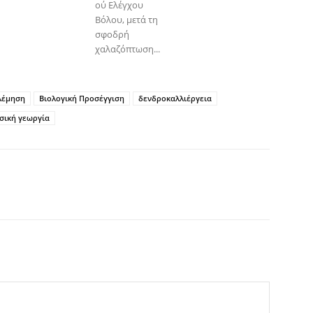
ού Ελέγχου
Βόλου, μετά τη
σφοδρή
χαλαζόπτωση...
λέμηση
Βιολογική Προσέγγιση
δενδροκαλλιέργεια
σική γεωργία