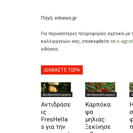
Πηγή: ertnews.gr
Για περισσότερες πληροφορίες σχετικά με 
καλλιεργειών σας, επισκεφθείτε το
e-agrot
ειδήσεις.
ΔΙΑΒΑΣΤΕ ΤΩΡΑ
Δενδροκαλλιεργεια
Δενδροκαλλιεργεια
Δ
Αντιδράσε
Καρπόκα
Η
ις
ψα
σ
FresHella
μηλιάς:
φ
s για την
Ξεκίνησε
π