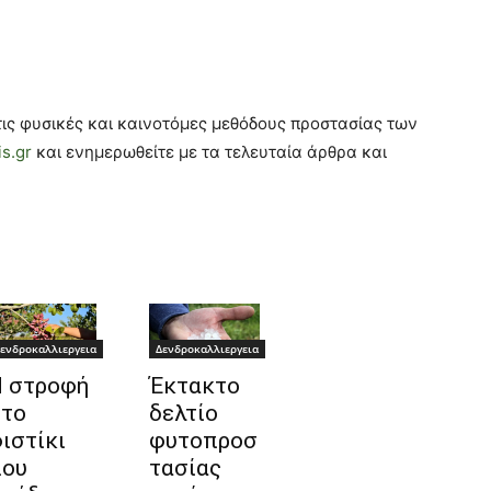
τις φυσικές και καινοτόμες μεθόδους προστασίας των
is.gr
και ενημερωθείτε με τα τελευταία άρθρα και
ενδροκαλλιεργεια
Δενδροκαλλιεργεια
 στροφή
Έκτακτο
το
δελτίο
ιστίκι
φυτοπροσ
ου
τασίας