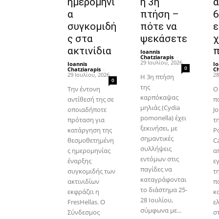
ημερομηνί
η 3η
α
πτήση –
6
συγκομιδή
πότε να
ε
ς στα
ψεκάσετε
χ
ακτινίδια
π
Ioannis
Chatziarapis
-
29 Ιουλίου, 2026
Ioannis
Io
0
Chatziarapis
-
Ch
29 Ιουλίου, 2026
28
Η 3η πτήση
0
της
Την έντονη
Ο
καρπόκαψας
αντίθεσή της σε
π
μηλιάς (Cydia
οποιαδήποτε
J
pomonella) έχει
πρόταση για
τ
ξεκινήσει, με
κατάργηση της
P
σημαντικές
θεσμοθετημένη
C
συλλήψεις
ς ημερομηνίας
α
εντόμων στις
έναρξης
ε
παγίδες να
συγκομιδής των
τ
καταγράφονται
ακτινιδίων
π
το διάστημα 25-
εκφράζει η
κ
28 Ιουλίου,
FresHellas. Ο
ελ
σύμφωνα με...
Σύνδεσμος
στ